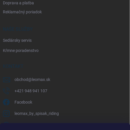
Doprava a platba
Reklamačný poriadok
NAŠE SLUŽBY
Sedlársky servis
Kŕmne poradenstvo
KONTAKT
obchod
@
leomax.sk
+421 948 941 107
Facebook
leomax_by_spisak_riding
+421 948 941 107