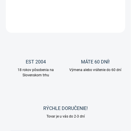
Darčeková poukážka na nákup tovaru v hodnote 200 €
DETAILNÉ INFORMÁCIE
OPÝTAŤ SA
EST 2004
MÁTE 60 DNÍ!
18 rokov pôsobenia na
Výmena alebo vrátenie do 60 dní
Slovenskom trhu
RÝCHLE DORUČENIE!
Tovar je u vás do 2-3 dní