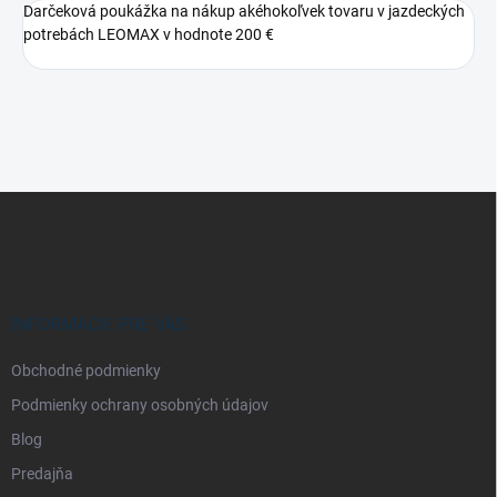
Darčeková poukážka na nákup akéhokoľvek tovaru v jazdeckých
potrebách LEOMAX v hodnote 200 €
Z
á
p
ä
t
i
INFORMÁCIE PRE VÁS
e
Obchodné podmienky
Podmienky ochrany osobných údajov
Blog
Predajňa