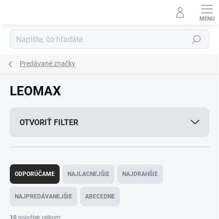
Prejsť
na
obsah
Hľadať
Predávané značky
LEOMAX
OTVORIŤ FILTER
R
a
ODPORÚČAME
NAJLACNEJŠIE
NAJDRAHŠIE
d
e
NAJPREDÁVANEJŠIE
ABECEDNE
n
i
10
položiek celkom