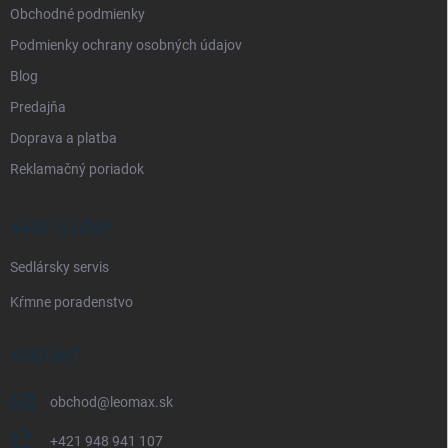
k
Obchodné podmienky
y
v
Podmienky ochrany osobných údajov
ý
p
Blog
i
Predajňa
s
u
Doprava a platba
Reklamačný poriadok
NAŠE SLUŽBY
Sedlársky servis
Kŕmne poradenstvo
KONTAKT
obchod
@
leomax.sk
+421 948 941 107