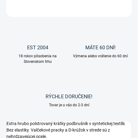
OPÝTAŤ SA
EST 2004
MÁTE 60 DNÍ!
18 rokov pôsobenia na
Výmena alebo vrátenie do 60 dní
Slovenskom trhu
RÝCHLE DORUČENIE!
Tovar je u vás do 2-3 dní
Extra hrubo polstrovaný krátky podbrušník v syntetickej textílii.
Bez elastiky. Valčekové pracky a D-krúžok v strede sú z
nehrdzavejúcej ocele.