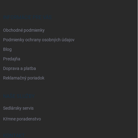
ä
t
i
INFORMÁCIE PRE VÁS
e
Obchodné podmienky
Podmienky ochrany osobných údajov
Blog
Predajňa
Doprava a platba
Reklamačný poriadok
NAŠE SLUŽBY
Sedlársky servis
Kŕmne poradenstvo
KONTAKT