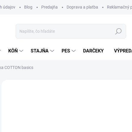
h údajov
Blog
Predajňa
Doprava a platba
Reklamačný p
Hľadať
KÔŇ
STAJŇA
PES
DARČEKY
VÝPRED
nka COTTON basics
Neohodnotené
Podrobnosti hodnotenia
ZNAČKA:
ES
39
Jedn
Z
cena