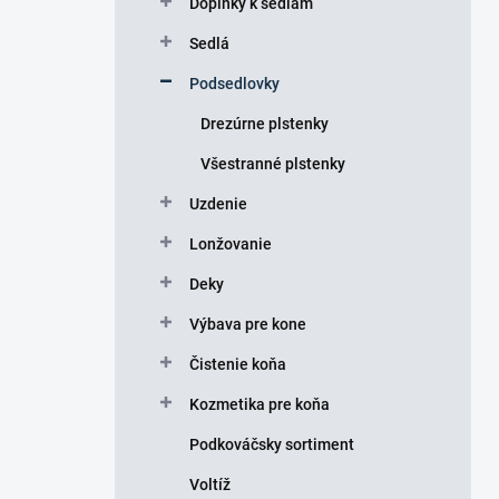
Doplnky k sedlám
e
l
Sedlá
Podsedlovky
Drezúrne plstenky
Všestranné plstenky
Uzdenie
Lonžovanie
Deky
Výbava pre kone
Čistenie koňa
Kozmetika pre koňa
Podkováčsky sortiment
Voltíž