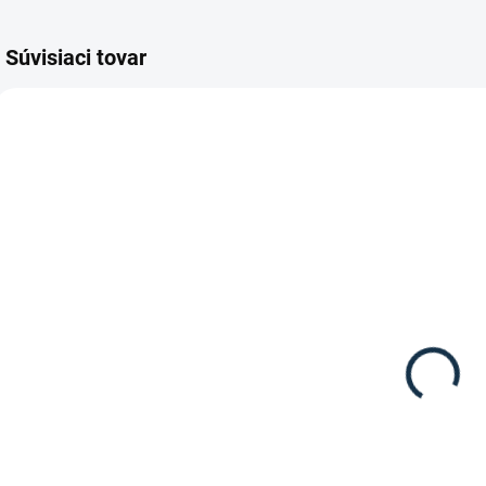
Súvisiaci tovar
TIP
DOSTUPNÉ DO 15
SKLADOM
PRACOVNÝCH DNÍ
(3 KS)
Eskadron -
HKM -
Gamaše Pro
Korekčná
Active zadné
podložka z
pravého
59 €
104,95 €
od
barana
komplet s
Detail
Detail
vložkami