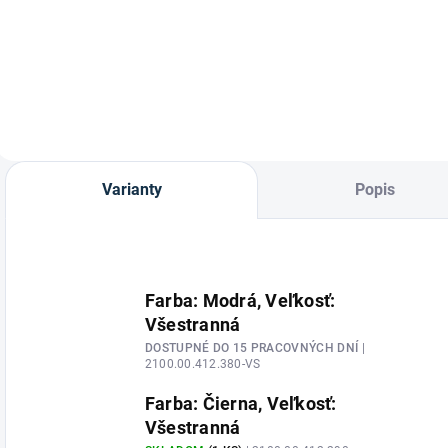
Gamaše Pro Active
Korekčná podložka
zadné od značky
HKM z pravého
Eskadron
barančeka –
profesionálne
dopasovanie sedla
Doprajte svojmu
koňovi maximálny
luxus a zdravý
chrbát s našou
Varianty
Popis
najvyspelejšou
korekčnou
pomôckou....
Farba: Modrá, Veľkosť:
Všestranná
DOSTUPNÉ DO 15 PRACOVNÝCH DNÍ
|
2100.00.412.380-VS
Farba: Čierna, Veľkosť:
Všestranná