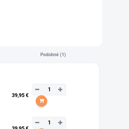
Podobné (1)
−
+
39,95 €
Do košíka
−
+
39,95 €