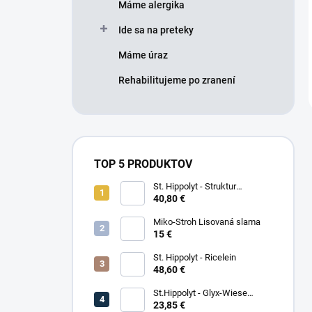
Máme alergika
Ide sa na preteky
Máme úraz
Rehabilitujeme po zranení
TOP 5 PRODUKTOV
St. Hippolyt - Struktur
Energetikum
40,80 €
Miko-Stroh Lisovaná slama
15 €
St. Hippolyt - Ricelein
48,60 €
St.Hippolyt - Glyx-Wiese
Seniorfaser
23,85 €