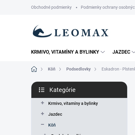
Prejsť
Obchodné podmienky
Podmienky ochrany osobnýc
na
obsah
KRMIVO, VITAMÍNY A BYLINKY
JAZDEC
Domov
Kôň
Podsedlovky
Eskadron - Plste
B
Kategórie
o
Preskočiť
č
kategórie
n
Krmivo, vitamíny a bylinky
ý
Jazdec
p
a
Kôň
n