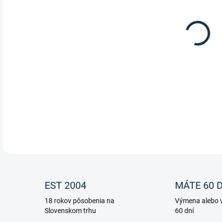
Plst
DETA
EST 2004
MÁTE 60 D
18 rokov pôsobenia na
Výmena alebo v
Slovenskom trhu
60 dní