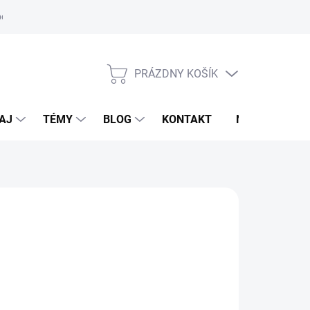
oriadok
PRÁZDNY KOŠÍK
NÁKUPNÝ
KOŠÍK
AJ
TÉMY
BLOG
KONTAKT
NOVINKY
KADRON
,95 €
otková
voľte variant
: