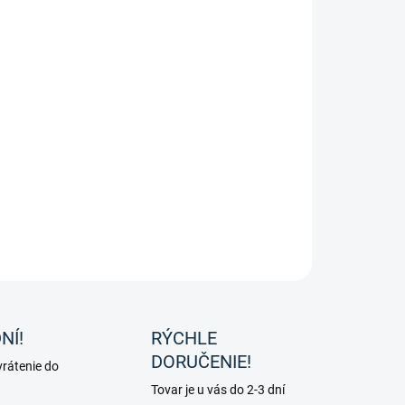
enka Cotton od značky Eskadron.
ILNÉ INFORMÁCIE
OPÝTAŤ SA
NÍ!
RÝCHLE
DORUČENIE!
rátenie do
Tovar je u vás do 2-3 dní