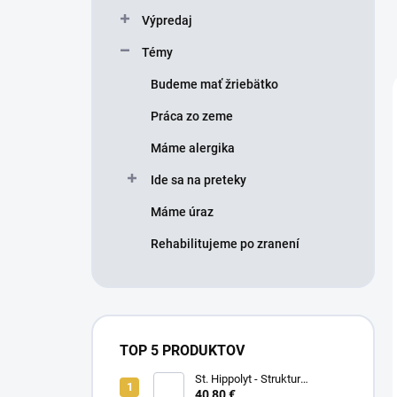
Výpredaj
Témy
Budeme mať žriebätko
Práca zo zeme
Máme alergika
Ide sa na preteky
Máme úraz
Rehabilitujeme po zranení
TOP 5 PRODUKTOV
St. Hippolyt - Struktur
Energetikum
40,80 €