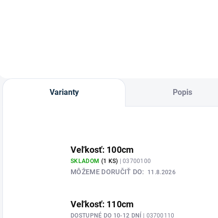
Remienky do šporní
Dámske šporne ako
s prackou vo farbe
set s remienkami
rose gold od
od značky
značky
Waldhausen.
Waldhausen.
Varianty
Popis
Veľkosť: 100cm
SKLADOM
(1 KS)
| 03700100
MÔŽEME DORUČIŤ DO:
11.8.2026
Veľkosť: 110cm
DOSTUPNÉ DO 10-12 DNÍ
| 03700110