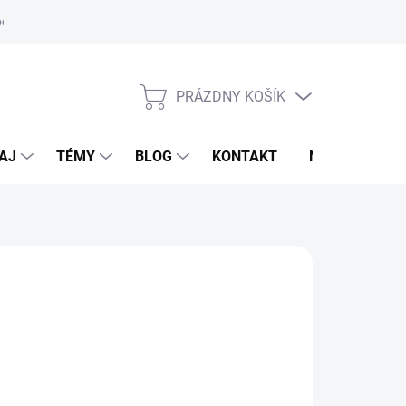
oriadok
PRÁZDNY KOŠÍK
NÁKUPNÝ
KOŠÍK
AJ
TÉMY
BLOG
KONTAKT
NOVINKY
ECK
90 €
otková
voľte variant
: