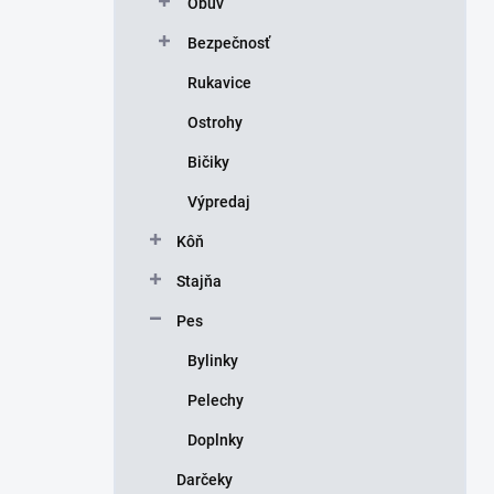
Obuv
e
l
Bezpečnosť
Rukavice
Ostrohy
Bičiky
Výpredaj
Kôň
Stajňa
Pes
Bylinky
Pelechy
Doplnky
Darčeky