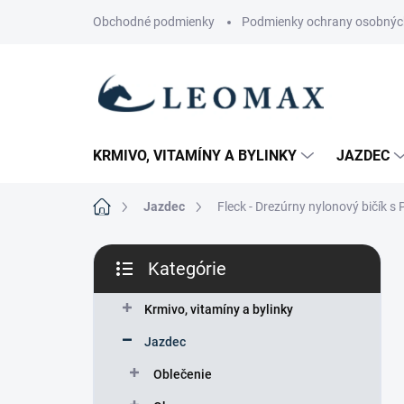
Prejsť
Obchodné podmienky
Podmienky ochrany osobnýc
na
obsah
KRMIVO, VITAMÍNY A BYLINKY
JAZDEC
Domov
Jazdec
Fleck - Drezúrny nylonový bičík s
B
Kategórie
o
Preskočiť
č
kategórie
n
Krmivo, vitamíny a bylinky
ý
Jazdec
p
a
Oblečenie
n