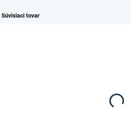
Súvisiaci tovar
SKLADOM
DOSTUPNÉ DO 10-12
(3 KS)
DNÍ
Waldhausen -
Waldhausen -
Remienky do
Dámske
šporní - rose
šporne set
gold
8,95 €
12,95 €
Do košíka
Detail