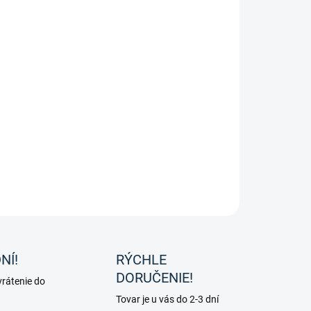
OPÝTAŤ SA
NÍ!
RÝCHLE
DORUČENIE!
rátenie do
Tovar je u vás do 2-3 dní