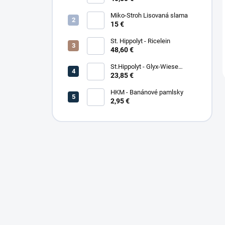
Miko-Stroh Lisovaná slama
15 €
St. Hippolyt - Ricelein
48,60 €
St.Hippolyt - Glyx-Wiese
Seniorfaser
23,85 €
HKM - Banánové pamlsky
2,95 €