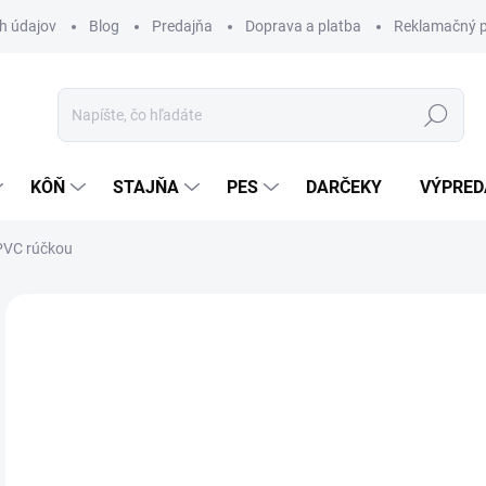
h údajov
Blog
Predajňa
Doprava a platba
Reklamačný p
Hľadať
KÔŇ
STAJŇA
PES
DARČEKY
VÝPRED
 PVC rúčkou
Neohodnotené
Podrobnosti hodnotenia
ZNAČKA:
FL
8,
Jedn
Z
cena