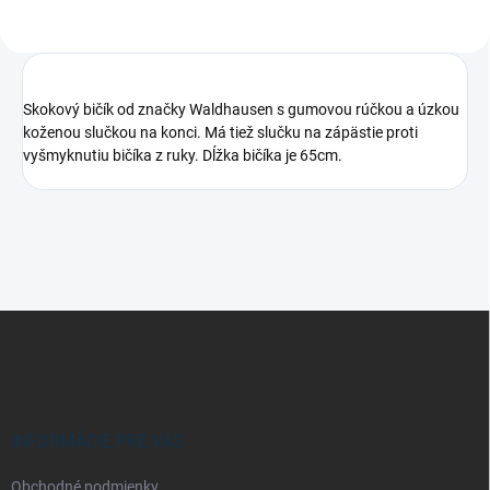
Skokový bičík od značky Waldhausen s gumovou rúčkou a úzkou
koženou slučkou na konci. Má tiež slučku na zápästie proti
vyšmyknutiu bičíka z ruky. Dĺžka bičíka je 65cm.
Z
á
p
ä
t
i
INFORMÁCIE PRE VÁS
e
Obchodné podmienky