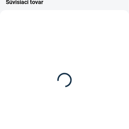
Súvisiaci tovar
SKLADOM
SKLADOM
(3 KS)
Pikeur - Podkolienky
Waldhausen - Remienky
13,95 €
do šporní
8,95 €
Detail
Do košíka
Dvojfarebné jazdecké
podkolienky od značky Pikeur.
Remienky do šporní od značky
Waldhausen.