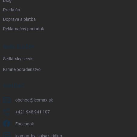
Blog
Predajňa
Doprava a platba
Reklamačný poriadok
NAŠE SLUŽBY
Sedlársky servis
Kŕmne poradenstvo
KONTAKT
obchod
@
leomax.sk
+421 948 941 107
Facebook
leomax_by_spisak_riding