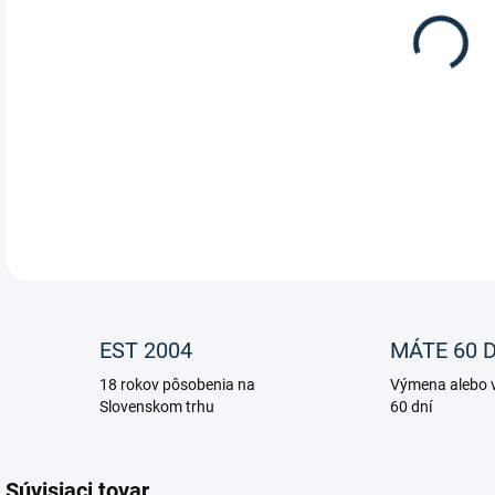
12.
Remi
DETA
EST 2004
MÁTE 60 D
18 rokov pôsobenia na
Výmena alebo v
Slovenskom trhu
60 dní
Súvisiaci tovar