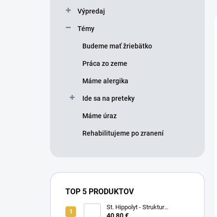
Výpredaj
Témy
Budeme mať žriebätko
Práca zo zeme
Máme alergika
Ide sa na preteky
Máme úraz
Rehabilitujeme po zranení
TOP 5 PRODUKTOV
St. Hippolyt - Struktur
Energetikum
40,80 €