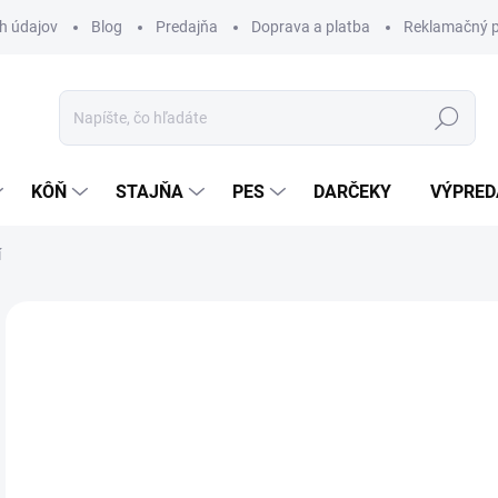
h údajov
Blog
Predajňa
Doprava a platba
Reklamačný p
Hľadať
KÔŇ
STAJŇA
PES
DARČEKY
VÝPRED
í
Neohodnotené
Podrobnosti hodnotenia
ZNAČKA:
WA
8,
Jedn
SK
cena
MÔŽ
DO: