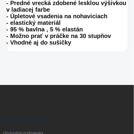
- Predné vrecká zdobené lesklou výšivkou
v ladiacej farbe
- Úpletové vsadenia na nohaviciach
- elastický materiál
- 95 % bavlna , 5 % elastán
- Možno prať v práčke na 30 stupňov
- Vhodné aj do sušičky
Z
á
p
ä
t
i
INFORMÁCIE PRE VÁS
e
Obchodné podmienky