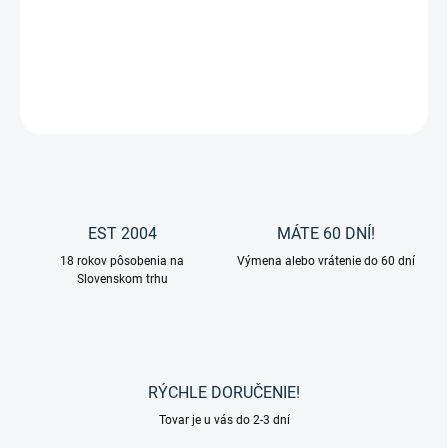
Detské jazdecké nohavice King Royal od značky HKM.
DETAILNÉ INFORMÁCIE
OPÝTAŤ SA
EST 2004
MÁTE 60 DNÍ!
18 rokov pôsobenia na
Výmena alebo vrátenie do 60 dní
Slovenskom trhu
RÝCHLE DORUČENIE!
Tovar je u vás do 2-3 dní