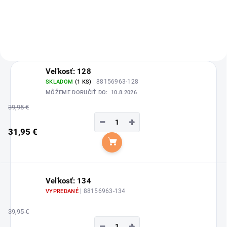
silikónom od značky HKM.
Veľkosť: 128
| 88156963-128
SKLADOM
(1 KS)
MÔŽEME DORUČIŤ DO:
10.8.2026
39,95 €
−
+
31,95 €
Do košíka
Veľkosť: 134
| 88156963-134
VYPREDANÉ
39,95 €
−
+