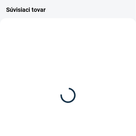
Súvisiaci tovar
VÝPREDAJ
VÝPREDAJ
SKLADOM
SKLADOM
(1 KS)
(1 KS)
HKM - Detské jazdecké
HKM - Detská
nohavice King so
softshellová bunda King
silikónom
47,95 €
47,95 €
od
Detail
Detail
Chlapčenská softshellová bunda
Paradiso od značky HKM
Detské nohavice King so