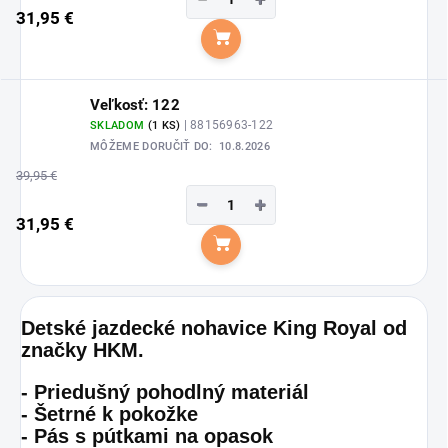
31,95 €
Do košíka
Veľkosť: 122
| 88156963-122
SKLADOM
(1 KS)
MÔŽEME DORUČIŤ DO:
10.8.2026
39,95 €
−
+
31,95 €
Do košíka
Detské jazdecké nohavice King Royal od
značky HKM.
- Priedušný pohodlný materiál
- Šetrné k pokožke
- Pás s pútkami na opasok