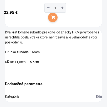
−
+
22,95 €
Do košíka
Dva krát lomené zubadlo pre kone od značky HKM je vyrobené z
ušľachtilej ocele, vďaka ktorej nehrdzavie a je veľmi odolné voči
poškodeniu.
Hrúbka zubadla: 16mm
Dĺžka: 11,5cm - 15,5cm
Dodatočné parametre
Kategória
:
Kôň