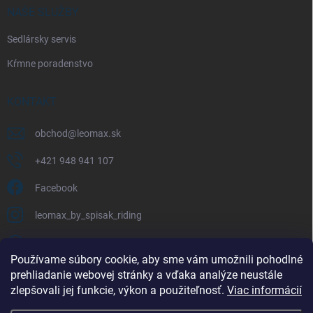
NAŠE SLUŽBY
Sedlársky servis
Kŕmne poradenstvo
KONTAKT
obchod
@
leomax.sk
+421 948 941 107
Facebook
leomax_by_spisak_riding
+421 948 941 107
Používame súbory cookie, aby sme vám umožnili pohodlné
prehliadanie webovej stránky a vďaka analýze neustále
FACEBOOK
zlepšovali jej funkcie, výkon a použiteľnosť.
Viac informácií