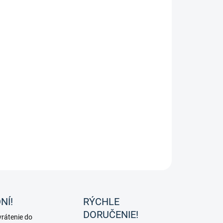
čka "Diamond" v rôzných farbách a veľkostiach od značky
dhausen
ILNÉ INFORMÁCIE
OPÝTAŤ SA
NÍ!
RÝCHLE
DORUČENIE!
rátenie do