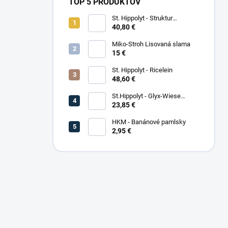
TOP 5 PRODUKTOV
St. Hippolyt - Struktur
Energetikum
40,80 €
Miko-Stroh Lisovaná slama
15 €
St. Hippolyt - Ricelein
48,60 €
St.Hippolyt - Glyx-Wiese
Seniorfaser
23,85 €
HKM - Banánové pamlsky
2,95 €