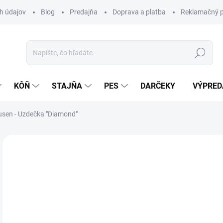
h údajov
Blog
Predajňa
Doprava a platba
Reklamačný p
Hľadať
KÔŇ
STAJŇA
PES
DARČEKY
VÝPRED
sen - Uzdečka "Diamond"
Neohodnotené
Podrobnosti hodnotenia
ZNAČKA:
WA
TIP
44
Jedn
Z
cena