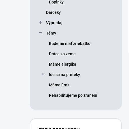
Doplnky
Darčeky
Výpredaj
Témy
Budeme mať žriebätko
Práca zo zeme
Máme alergika
Ide sa na preteky
Máme úraz
Rehabilitujeme po zranení