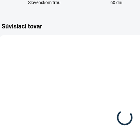
Slovenskom trhu
60 dní
Súvisiaci tovar
TIP
SKLADOM
SKLADOM
(1 KS)
(1 KS)
HKM -
HKM - Dvakrát
P
Anatomicky
lomené
Č
tvarované
zubadlo z
n
zubadlo 16mm
ušľachtilej
23,95 €
22,95 €
ocele 18mm
Detail
Detail