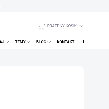
oriadok
PRÁZDNY KOŠÍK
NÁKUPNÝ
KOŠÍK
AJ
TÉMY
BLOG
KONTAKT
NOVINKY
LDHAUSEN
,95 €
otková
voľte variant
: