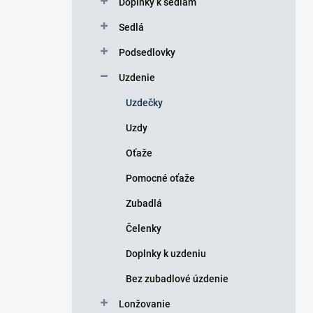
Doplnky k sedlám
e
l
Sedlá
Podsedlovky
Uzdenie
Uzdečky
Uzdy
Oťaže
Pomocné oťaže
Zubadlá
Čelenky
Doplnky k uzdeniu
Bez zubadlové úzdenie
Lonžovanie