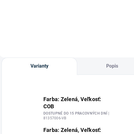
Raz lomené
Dvakrát lomené
P
anatomicky
zubadlo z
s
tvarované zubadlo
ušľachtilej ocele od
z argentanu od
značky HKM.
značky HKM.
Varianty
Popis
Farba: Zelená, Veľkosť:
COB
DOSTUPNÉ DO 15 PRACOVNÝCH DNÍ
|
81357006-VB
Farba: Zelená, Veľkosť: