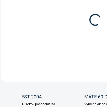
Uzde
Wal
DETA
EST 2004
MÁTE 60 D
18 rokov pôsobenia na
Výmena alebo v