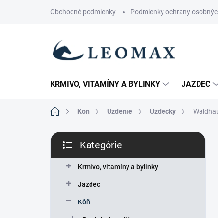
Prejsť
Obchodné podmienky
Podmienky ochrany osobnýc
na
obsah
KRMIVO, VITAMÍNY A BYLINKY
JAZDEC
Domov
Kôň
Uzdenie
Uzdečky
Waldhau
B
Kategórie
o
Preskočiť
č
kategórie
n
Krmivo, vitamíny a bylinky
ý
Jazdec
p
a
Kôň
n