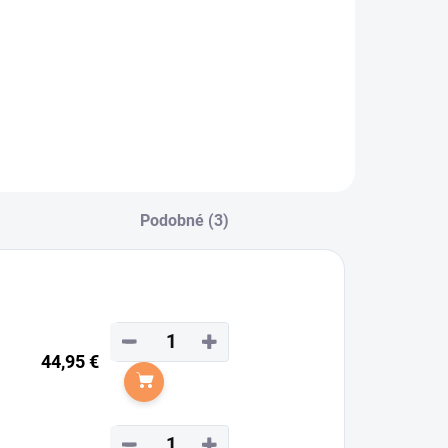
assier - Čistiaci
prej na uzdy
Podobné (3)
−
+
44,95 €
Do košíka
−
+