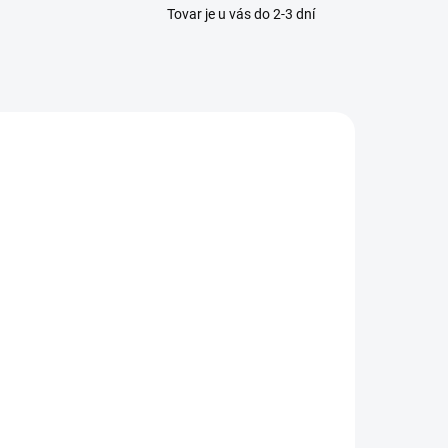
Tovar je u vás do 2-3 dní
DOSTUPNÉ DO 7-10
DNÍ
assier -
istiaci sprej
a uzdy
14,50 €
Do košíka