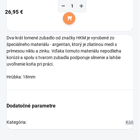
−
+
26,95 €
Do košíka
Dva-krát lomené zubadlo od značky HKM je vyrobené zo
špeciálneho materiálu - argentan, ktorý je zliatinou medi s
prímesou niklu a zinku. Vďaka tomuto materiálu nepodlieha
korózii a spolu s tvarom zubadla podporuje slinenie a lahšie
uvoľnenie koňa pri práci.
Hrúbka: 18mm
Dodatočné parametre
Kategória
:
Kôň