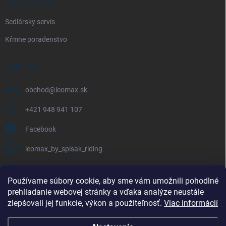
NAŠE SLUŽBY
Sedlársky servis
Kŕmne poradenstvo
KONTAKT
obchod
@
leomax.sk
+421 948 941 107
Facebook
leomax_by_spisak_riding
+421 948 941 107
Používame súbory cookie, aby sme vám umožnili pohodlné
prehliadanie webovej stránky a vďaka analýze neustále
FACEBOOK
zlepšovali jej funkcie, výkon a použiteľnosť.
Viac informácií