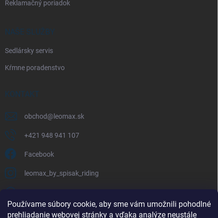
Reklamačný poriadok
NAŠE SLUŽBY
Sedlársky servis
Kŕmne poradenstvo
KONTAKT
obchod
@
leomax.sk
+421 948 941 107
Facebook
leomax_by_spisak_riding
+421 948 941 107
Používame súbory cookie, aby sme vám umožnili pohodlné
prehliadanie webovej stránky a vďaka analýze neustále
FACEBOOK