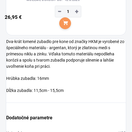
−
+
26,95 €
Do košíka
Dva-krát lomené zubadlo pre kone od značky HKM je vyrobené zo
špeciálneho materiálu - argentan, ktorý je zliatinou medi s
prímesou niklu a zinku. Vďaka tomuto materiálu nepodlieha
korózii a spolu s tvarom zubadla podporuje slinenie a lahšie
uvoľnenie koňa pri práci.
Hrúbka zubadla: 16mm
Dĺžka zubadla: 11,5cm - 15,5cm
Dodatočné parametre