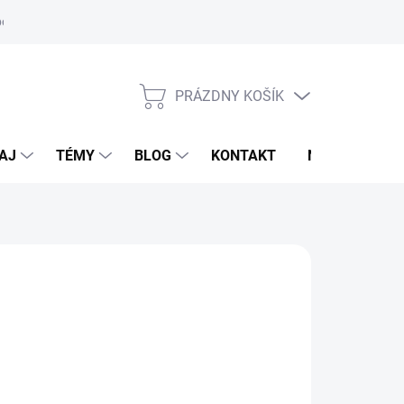
oriadok
PRÁZDNY KOŠÍK
NÁKUPNÝ
KOŠÍK
AJ
TÉMY
BLOG
KONTAKT
NOVINKY
M
d
19,95 €
otková
voľte variant
: