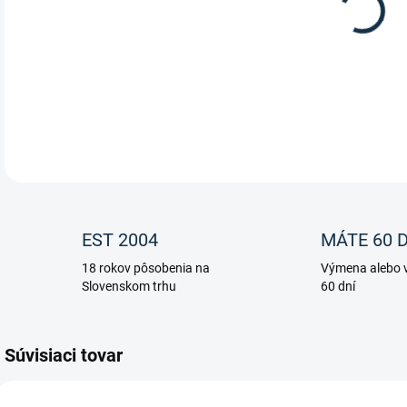
Raz 
HKM
DETA
EST 2004
MÁTE 60 D
18 rokov pôsobenia na
Výmena alebo v
Slovenskom trhu
60 dní
Súvisiaci tovar