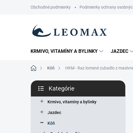
Prejsť
Obchodné podmienky
Podmienky ochrany osobnýc
na
obsah
KRMIVO, VITAMÍNY A BYLINKY
JAZDEC
Domov
Kôň
HKM - Raz lomené zubadlo z masívne
B
Kategórie
o
Preskočiť
č
kategórie
n
Krmivo, vitamíny a bylinky
ý
Jazdec
p
a
Kôň
n