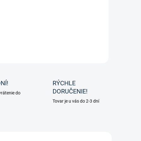
lomené zubadlo z masívnej ušľachtilej ocele od značky
.
ILNÉ INFORMÁCIE
OPÝTAŤ SA
NÍ!
RÝCHLE
DORUČENIE!
rátenie do
Tovar je u vás do 2-3 dní