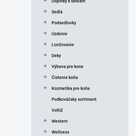
Doplnky k sedlám
e
l
Sedlá
Podsedlovky
Uzdenie
Lonžovanie
Deky
Výbava pre kone
Čistenie koňa
Kozmetika pre koňa
Podkováčsky sortiment
Voltíž
Western
Wellness