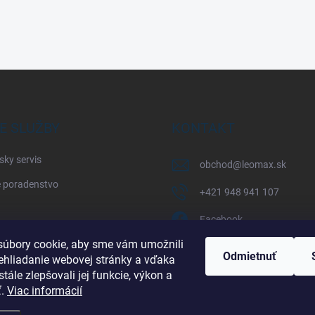
E SLUŽBY
KONTAKT
sky servis
obchod
@
leomax.sk
 poradenstvo
+421 948 941 107
Facebook
úbory cookie, aby sme vám umožnili
leomax_by_spisak_riding
Odmietnuť
ehliadanie webovej stránky a vďaka
tále zlepšovali jej funkcie, výkon a
+421 948 941 107
ť.
Viac informácií