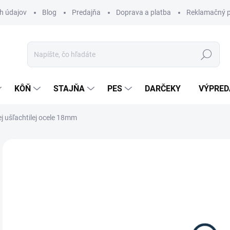
h údajov
Blog
Predajňa
Doprava a platba
Reklamačný p
Hľadať
KÔŇ
STAJŇA
PES
DARČEKY
VÝPRED
j ušľachtilej ocele 18mm
Neohodnotené
Podrobnosti hodnotenia
ZNAČKA:
HK
o
Jedn
Z
cena