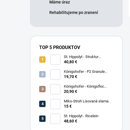
Máme úraz
Rehabilitujeme po zranení
TOP 5 PRODUKTOV
St. Hippolyt - Struktur
Energetikum
40,80 €
Königshofer - P2 Granule
Freizeit
19,70 €
Königshofer - Königsfloc
základne musli
20,90 €
Miko-Stroh Lisovaná slama
15 €
St. Hippolyt - Ricelein
48,60 €