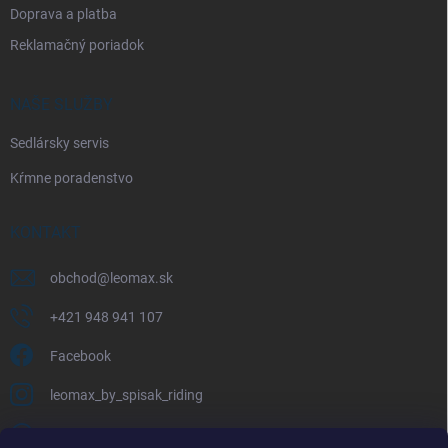
Doprava a platba
Reklamačný poriadok
NAŠE SLUŽBY
Sedlársky servis
Kŕmne poradenstvo
KONTAKT
obchod
@
leomax.sk
+421 948 941 107
Facebook
leomax_by_spisak_riding
+421 948 941 107