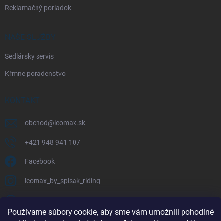
Reklamačný poriadok
NAŠE SLUŽBY
Sedlársky servis
Kŕmne poradenstvo
KONTAKT
obchod
@
leomax.sk
+421 948 941 107
Facebook
leomax_by_spisak_riding
+421 948 941 107
Používame súbory cookie, aby sme vám umožnili pohodlné