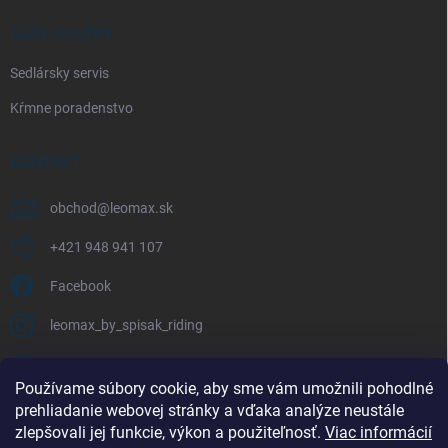
NAŠE SLUŽBY
Sedlársky servis
Kŕmne poradenstvo
KONTAKT
obchod
@
leomax.sk
+421 948 941 107
Facebook
leomax_by_spisak_riding
+421 948 941 107
Používame súbory cookie, aby sme vám umožnili pohodlné
prehliadanie webovej stránky a vďaka analýze neustále
FACEBOOK
zlepšovali jej funkcie, výkon a použiteľnosť.
Viac informácií