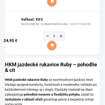
Do košíka
Veľkosť: XXS
| 143219100-XXS
DOSTUPNÉ DO 15 PRACOVNÝCH DNÍ
−
+
24,95 €
Do košíka
HKM jazdecké rukavice Ruby – pohodlie
& cit
HKM jazdecké rukavice Ruby
sú navrhnuté pre jazdcov, ktorí
hľadajú spojenie komfortu, funkčnosti a moderného vzhľadu pri
každodennom tréningu aj v stajni. Elastický materiál na dlani
zabezpečuje
pohodlné nosenie a flexibilitu pohybu
, zatiaľ čo
vystuženie v oblasti oťaží
garantuje pevný a bezpečný úchop
počas jazdy.