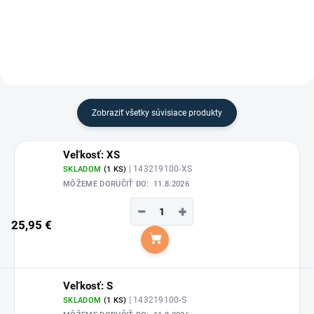
zamilujete
Zobraziť všetky súvisiace produkty
Veľkosť: XS
| 143219100-XS
SKLADOM
(1 KS)
MÔŽEME DORUČIŤ DO:
11.8.2026
−
+
25,95 €
Do košíka
Veľkosť: S
| 143219100-S
SKLADOM
(1 KS)