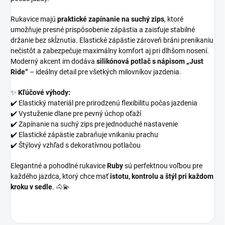
Rukavice majú
praktické zapínanie na suchý zips
, ktoré
umožňuje presné prispôsobenie zápästia a zaisťuje stabilné
držanie bez skĺznutia. Elastické zápästie zároveň bráni prenikaniu
nečistôt a zabezpečuje maximálny komfort aj pri dlhšom nosení.
Moderný akcent im dodáva
silikónová potlač s nápisom „Just
Ride“
– ideálny detail pre všetkých milovníkov jazdenia.
✨
Kľúčové výhody:
✔️ Elastický materiál pre prirodzenú flexibilitu počas jazdenia
✔️ Vystuženie dlane pre pevný úchop oťaží
✔️ Zapínanie na suchý zips pre jednoduché nastavenie
✔️ Elastické zápästie zabraňuje vnikaniu prachu
✔️ Štýlový vzhľad s dekoratívnou potlačou
Elegantné a pohodlné rukavice
Ruby
sú perfektnou voľbou pre
každého jazdca, ktorý chce mať
istotu, kontrolu a štýl pri každom
kroku v sedle
. 🐴💫