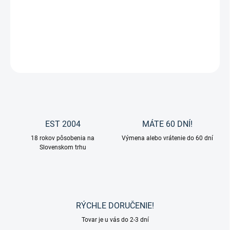
Letné jazdecké rukavice Estelle od značky Waldhausen.
DETAILNÉ INFORMÁCIE
OPÝTAŤ SA
EST 2004
MÁTE 60 DNÍ!
18 rokov pôsobenia na
Výmena alebo vrátenie do 60 dní
Slovenskom trhu
RÝCHLE DORUČENIE!
Tovar je u vás do 2-3 dní