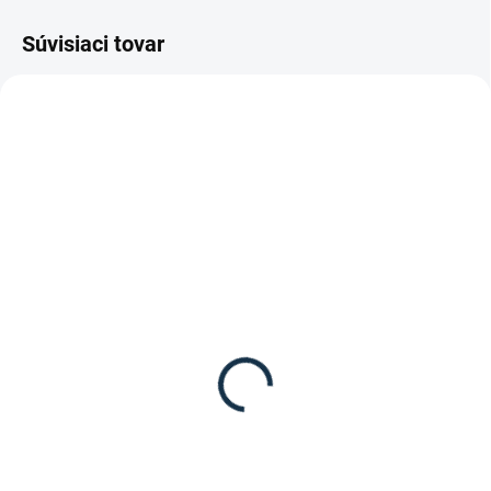
Súvisiaci tovar
SKLADOM
(1 KS)
SKLADOM
(1 KS)
Waldhausen - Jazdecké
Waldhausen - Jazdecké
legíny Ella Glam
tričko s dlhým rukávom
59,95 €
"Chester"
Detail
39,95 €
Detail
Jazdecké legíny Ella Glam s
celosedovým gripom od značky