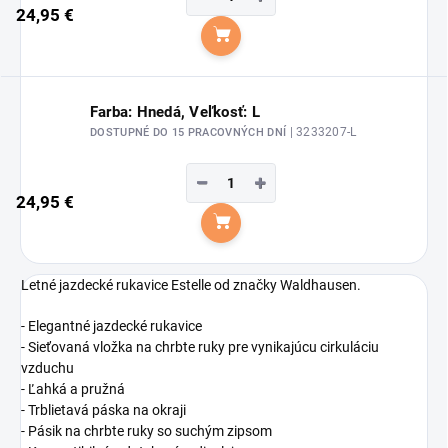
24,95 €
Do košíka
Farba: Hnedá, Veľkosť: L
| 3233207-L
DOSTUPNÉ DO 15 PRACOVNÝCH DNÍ
−
+
24,95 €
Do košíka
Letné jazdecké rukavice Estelle od značky Waldhausen.
- Elegantné jazdecké rukavice
- Sieťovaná vložka na chrbte ruky pre vynikajúcu cirkuláciu
vzduchu
- Ľahká a pružná
- Trblietavá páska na okraji
- Pásik na chrbte ruky so suchým zipsom