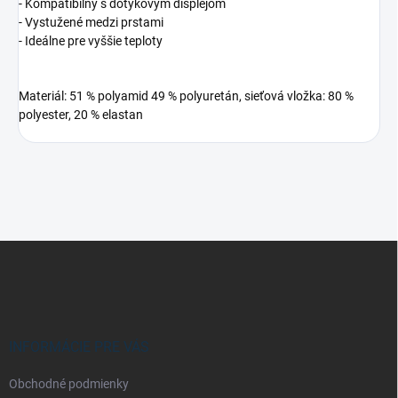
- Kompatibilný s dotykovým displejom
- Vystužené medzi prstami
- Ideálne pre vyššie teploty
Materiál: 51 % polyamid 49 % polyuretán, sieťová vložka: 80 %
polyester, 20 % elastan
Z
á
p
ä
t
i
INFORMÁCIE PRE VÁS
e
Obchodné podmienky