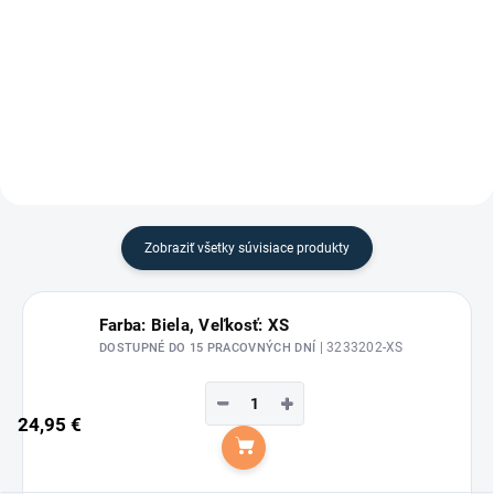
Waldhausen.
Waldhausen - Tričko s dlhým
rukávom "Chester" je z
príjemného, mäkkého materiálu a
výborne sa dá použiť aj pod
teplejšie oblečenie.
Zobraziť všetky súvisiace produkty
Farba: Biela, Veľkosť: XS
| 3233202-XS
DOSTUPNÉ DO 15 PRACOVNÝCH DNÍ
−
+
24,95 €
Do košíka