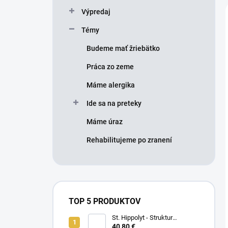
Výpredaj
Témy
Budeme mať žriebätko
Práca zo zeme
Máme alergika
Ide sa na preteky
Máme úraz
Rehabilitujeme po zranení
TOP 5 PRODUKTOV
St. Hippolyt - Struktur
Energetikum
40,80 €