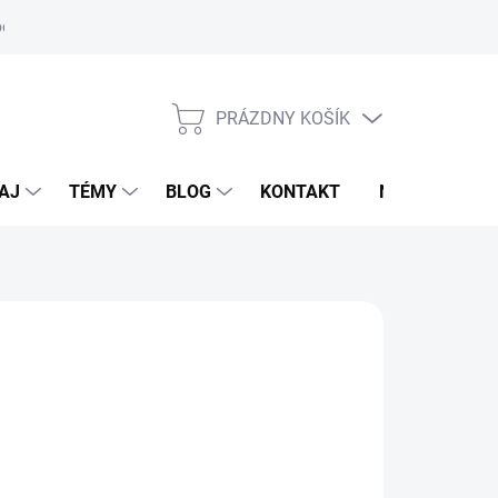
oriadok
PRÁZDNY KOŠÍK
NÁKUPNÝ
KOŠÍK
AJ
TÉMY
BLOG
KONTAKT
NOVINKY
M
,95 €
od
17,80 €
otková
voľte variant
: