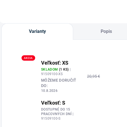
Varianty
Popis
AKCIA
Veľkosť: XS
SKLADOM
(1 KS)
|
91509100-XS
20,95 €
MÔŽEME DORUČIŤ
DO:
10.8.2026
Veľkosť: S
DOSTUPNÉ DO 15
PRACOVNÝCH DNÍ
|
91509100-S