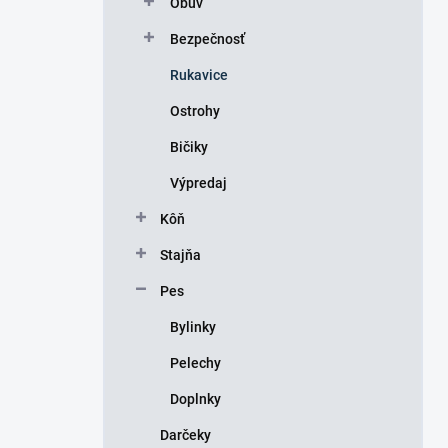
Obuv
e
l
Bezpečnosť
Rukavice
Ostrohy
Bičiky
Výpredaj
Kôň
Stajňa
Pes
Bylinky
Pelechy
Doplnky
Darčeky