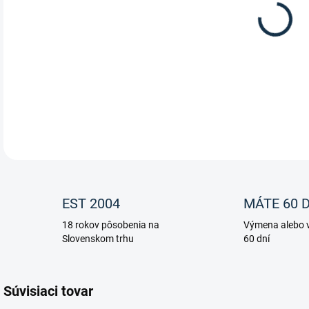
Zimn
dosp
DETA
EST 2004
MÁTE 60 D
18 rokov pôsobenia na
Výmena alebo v
Slovenskom trhu
60 dní
Súvisiaci tovar