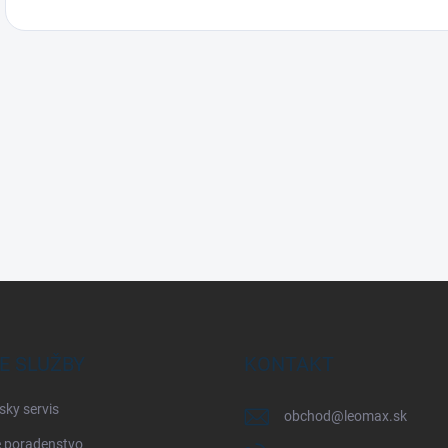
E SLUŽBY
KONTAKT
sky servis
obchod
@
leomax.sk
 poradenstvo