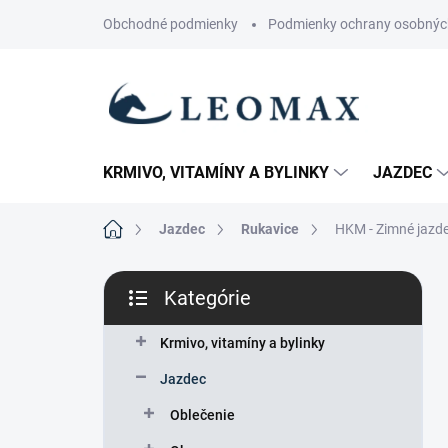
Prejsť
Obchodné podmienky
Podmienky ochrany osobnýc
na
obsah
KRMIVO, VITAMÍNY A BYLINKY
JAZDEC
Domov
Jazdec
Rukavice
HKM - Zimné jazde
B
Kategórie
o
Preskočiť
č
kategórie
n
Krmivo, vitamíny a bylinky
ý
Jazdec
p
a
Oblečenie
n