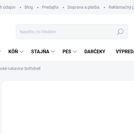
h údajov
Blog
Predajňa
Doprava a platba
Reklamačný p
Hľadať
KÔŇ
STAJŇA
PES
DARČEKY
VÝPRED
cké rukavice Softshell
Neohodnotené
Podrobnosti hodnotenia
ZNAČKA:
HK
AKCIA
20
Jedn
Z
cena