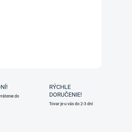
é jazdecké rukavice Softshell od značky HKM pre deti aj
elých.
ILNÉ INFORMÁCIE
OPÝTAŤ SA
NÍ!
RÝCHLE
DORUČENIE!
rátenie do
Tovar je u vás do 2-3 dní