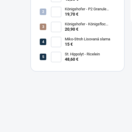
Königshofer - P2 Granule
Freizeit
19,70 €
Königshofer - Königsfloc
základne musli
20,90 €
Miko-Stroh Lisovaná slama
15 €
St. Hippolyt - Ricelein
48,60 €