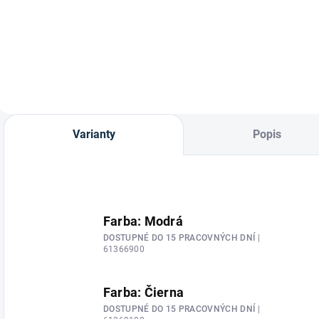
Plastrón na preteky
Jazdecké sako Lina
dámsky od značky
od značky
Waldhausen.
Waldhausen.
Varianty
Popis
Farba: Modrá
DOSTUPNÉ DO 15 PRACOVNÝCH DNÍ
|
61366900
Farba: Čierna
DOSTUPNÉ DO 15 PRACOVNÝCH DNÍ
|