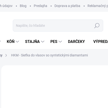
h údajov
Blog
Predajňa
Doprava a platba
Reklamačný p
Hľadať
KÔŇ
STAJŇA
PES
DARČEKY
VÝPRED
ky
HKM - Sieťka do vlasov so syntetickými diamantami
Neohodnotené
Podrobnosti hodnotenia
ZNAČKA:
HK
8,
Jedn
Z
cena