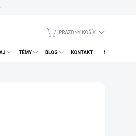
oriadok
PRÁZDNY KOŠÍK
NÁKUPNÝ
KOŠÍK
AJ
TÉMY
BLOG
KONTAKT
NOVINKY
M
95 €
otková
voľte variant
: