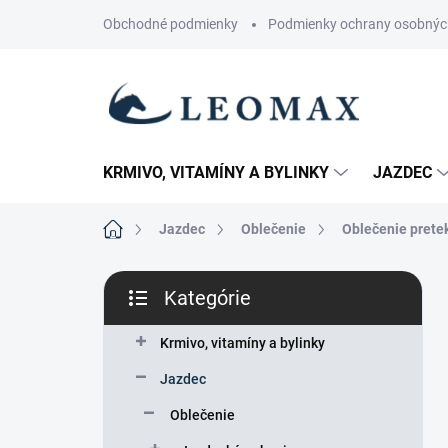
Prejsť
Obchodné podmienky
Podmienky ochrany osobnýc
na
obsah
KRMIVO, VITAMÍNY A BYLINKY
JAZDEC
Domov
Jazdec
Oblečenie
Oblečenie prete
B
Kategórie
o
Preskočiť
č
kategórie
n
Krmivo, vitamíny a bylinky
ý
Jazdec
p
a
Oblečenie
n