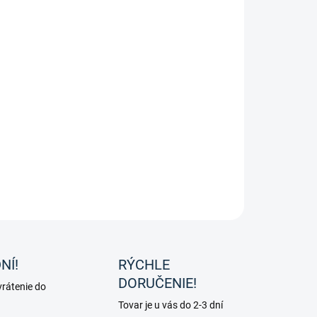
ka do vlasov od značky HKM.
OPÝTAŤ SA
NÍ!
RÝCHLE
DORUČENIE!
rátenie do
Tovar je u vás do 2-3 dní