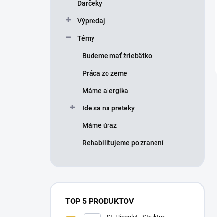
Darčeky
Výpredaj
Témy
Budeme mať žriebätko
Práca zo zeme
Máme alergika
Ide sa na preteky
Máme úraz
Rehabilitujeme po zranení
TOP 5 PRODUKTOV
St. Hippolyt - Struktur