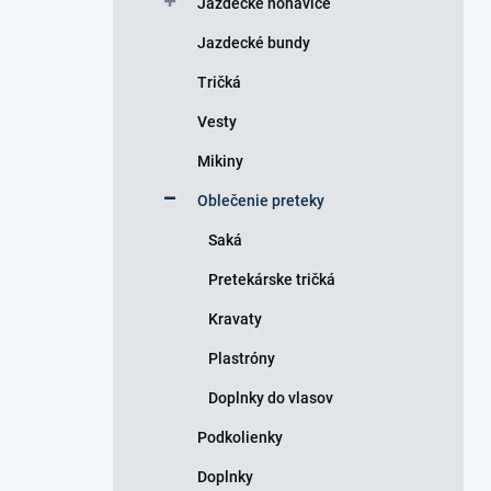
Jazdecké nohavice
e
l
Jazdecké bundy
Tričká
Vesty
Mikiny
Oblečenie preteky
Saká
Pretekárske tričká
Kravaty
Plastróny
Doplnky do vlasov
Podkolienky
Doplnky