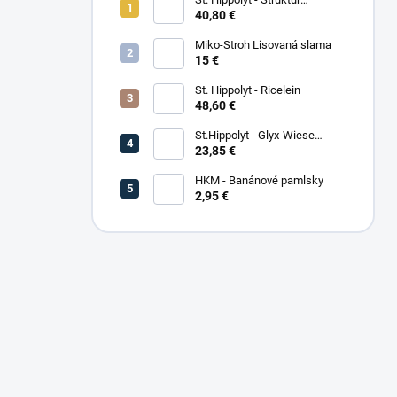
Energetikum
40,80 €
Miko-Stroh Lisovaná slama
15 €
St. Hippolyt - Ricelein
48,60 €
St.Hippolyt - Glyx-Wiese
Seniorfaser
23,85 €
HKM - Banánové pamlsky
2,95 €