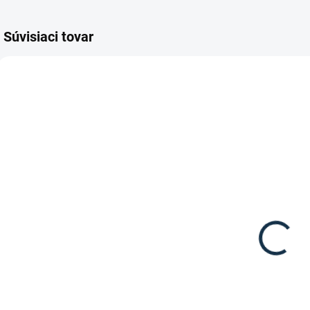
Súvisiaci tovar
SKLADOM
SKLADOM
(1 KS)
(1 KS)
Waldhausen -
Waldhausen -
Plastrón
Jazdecké sako
Grazia dámsky
Lina
19,95 €
79,95 €
od
Do košíka
Detail