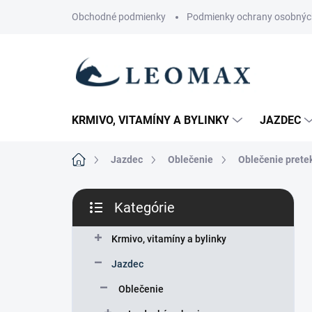
Prejsť
Obchodné podmienky
Podmienky ochrany osobnýc
na
obsah
KRMIVO, VITAMÍNY A BYLINKY
JAZDEC
Domov
Jazdec
Oblečenie
Oblečenie prete
B
Kategórie
o
Preskočiť
č
kategórie
n
Krmivo, vitamíny a bylinky
ý
Jazdec
p
a
Oblečenie
n