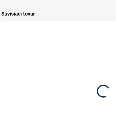
Súvisiaci tovar
TIP
SKLADOM
SKLADOM
(1 KS)
(1 KS)
Waldhausen -
Waldhausen -
Jazdecké
Jazdecké
legíny Ella
tričko na
49,95 €
preteky
29,95 €
"Hailey"
Detail
Detail