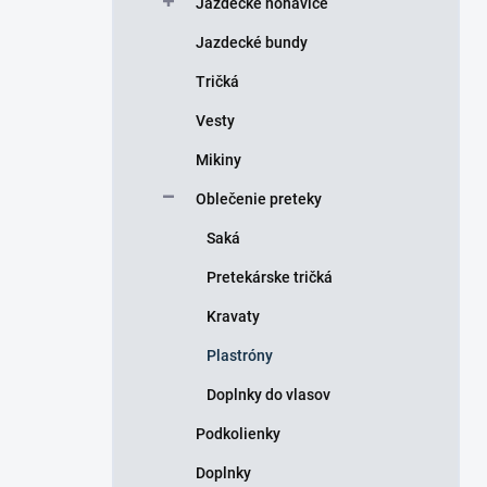
Jazdecké nohavice
e
l
Jazdecké bundy
Tričká
Vesty
Mikiny
Oblečenie preteky
Saká
Pretekárske tričká
Kravaty
Plastróny
Doplnky do vlasov
Podkolienky
Doplnky