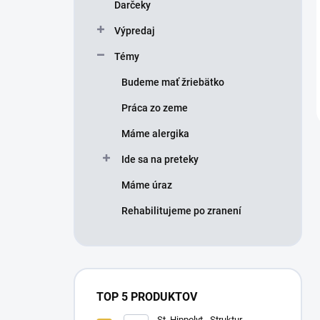
Darčeky
Výpredaj
Témy
Budeme mať žriebätko
Práca zo zeme
Máme alergika
Ide sa na preteky
Máme úraz
Rehabilitujeme po zranení
TOP 5 PRODUKTOV
St. Hippolyt - Struktur