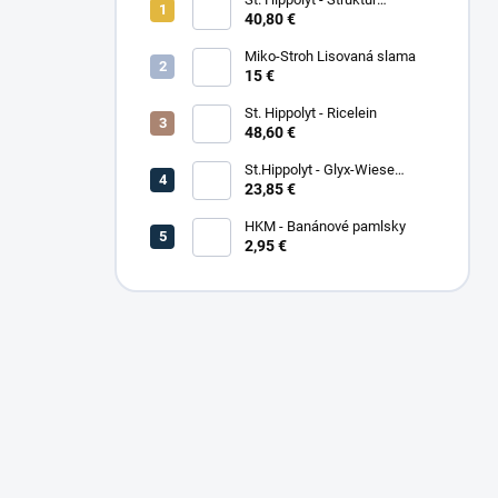
Energetikum
40,80 €
Miko-Stroh Lisovaná slama
15 €
St. Hippolyt - Ricelein
48,60 €
St.Hippolyt - Glyx-Wiese
Seniorfaser
23,85 €
HKM - Banánové pamlsky
2,95 €