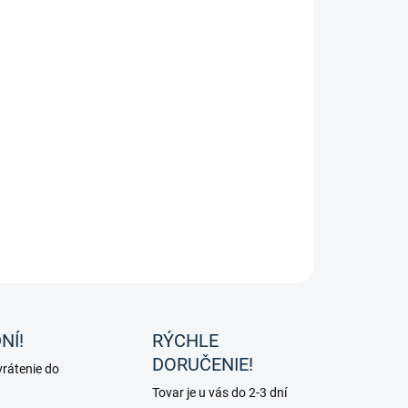
8.2026
−
+
Pridať do košíka
trón na preteky dámsky od značky Waldhausen.
ILNÉ INFORMÁCIE
OPÝTAŤ SA
NÍ!
RÝCHLE
DORUČENIE!
rátenie do
Tovar je u vás do 2-3 dní