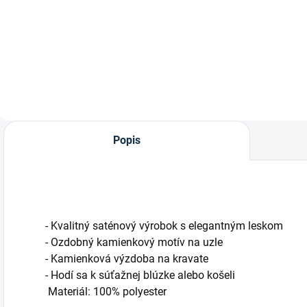
Dámske jazdecké
Jazdecké tričko na
legíny Waldhausen
preteky "Hailey" od
Ella s celogripovým
značky
sedom – komfort,
Waldhausen
ktorý si zamilujete
Popis
- Kvalitný saténový výrobok s elegantným leskom
- Ozdobný kamienkový motív na uzle
- Kamienková výzdoba na kravate
- Hodí sa k súťažnej blúzke alebo košeli
Materiál: 100% polyester