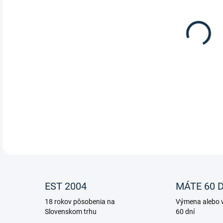
12.
Plas
DETA
EST 2004
MÁTE 60 D
18 rokov pôsobenia na
Výmena alebo v
Slovenskom trhu
60 dní