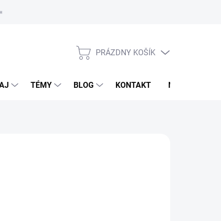
oriadok
PRÁZDNY KOŠÍK
NÁKUPNÝ
KOŠÍK
AJ
TÉMY
BLOG
KONTAKT
NOVINKY
LDHAUSEN
,95 €
otková
LADOM
(1 KS)
:
EME DORUČIŤ