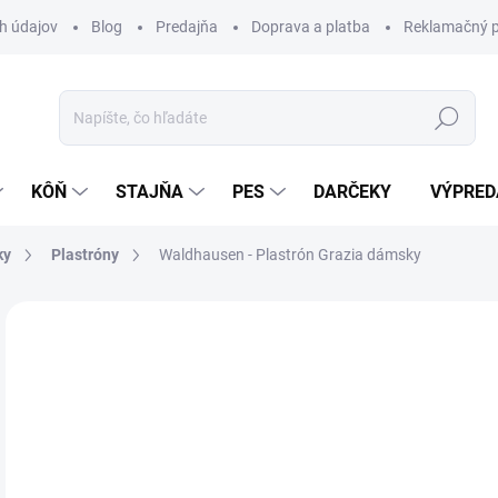
h údajov
Blog
Predajňa
Doprava a platba
Reklamačný p
Hľadať
KÔŇ
STAJŇA
PES
DARČEKY
VÝPRED
ky
Plastróny
Waldhausen - Plastrón Grazia dámsky
Neohodnotené
Podrobnosti hodnotenia
ZNAČKA:
WA
19
Jedn
SK
cena
MÔŽ
DO: