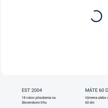
Vodí
DETA
EST 2004
MÁTE 60 D
18 rokov pôsobenia na
Výmena alebo v
Slovenskom trhu
60 dní