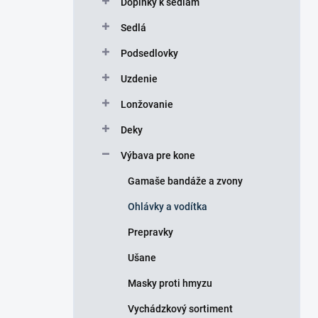
Doplnky k sedlám
e
l
Sedlá
Podsedlovky
Uzdenie
Lonžovanie
Deky
Výbava pre kone
Gamaše bandáže a zvony
Ohlávky a vodítka
Prepravky
Ušane
Masky proti hmyzu
Vychádzkový sortiment