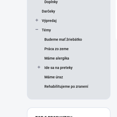
Doplnky
Darčeky
Výpredaj
Témy
Budeme mať žriebätko
Práca zo zeme
Máme alergika
Ide sa na preteky
Máme úraz
Rehabilitujeme po zranení