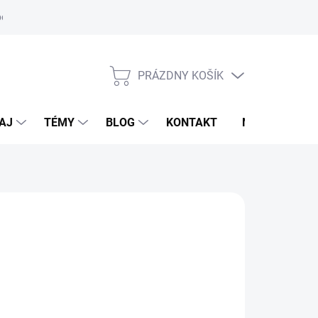
oriadok
PRÁZDNY KOŠÍK
NÁKUPNÝ
KOŠÍK
AJ
TÉMY
BLOG
KONTAKT
NOVINKY
M
95 €
otková
voľte variant
: