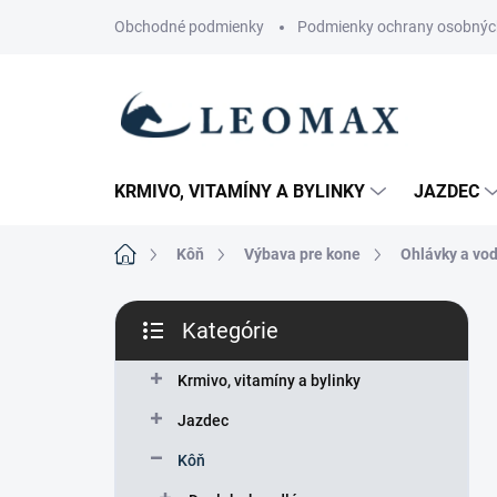
Prejsť
Obchodné podmienky
Podmienky ochrany osobnýc
na
obsah
KRMIVO, VITAMÍNY A BYLINKY
JAZDEC
Domov
Kôň
Výbava pre kone
Ohlávky a vod
B
Kategórie
o
Preskočiť
č
kategórie
n
Krmivo, vitamíny a bylinky
ý
Jazdec
p
a
Kôň
n