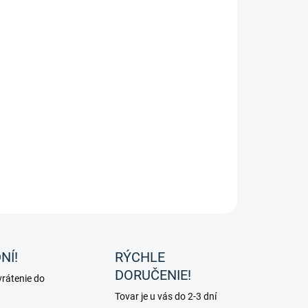
tko z kolekcie Stars od značky HKM.
ILNÉ INFORMÁCIE
OPÝTAŤ SA
NÍ!
RÝCHLE
DORUČENIE!
rátenie do
Tovar je u vás do 2-3 dní