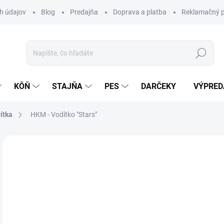
h údajov
Blog
Predajňa
Doprava a platba
Reklamačný p
Hľadať
KÔŇ
STAJŇA
PES
DARČEKY
VÝPRED
ítka
HKM - Vodítko "Stars"
Neohodnotené
Podrobnosti hodnotenia
ZNAČKA:
HK
4,
Jedn
Z
cena