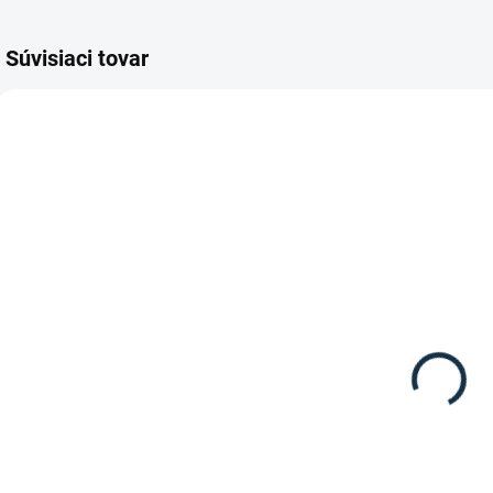
Súvisiaci tovar
SKLADOM
SKLADOM
(1 KS)
(1 KS)
Waldhausen -
Waldhausen -
Vodítko
Lonžka "Griffy"
Economic
14,95 €
bezpečnostná
7,95 €
karabína
Detail
Detail
Lonžka Griffy od