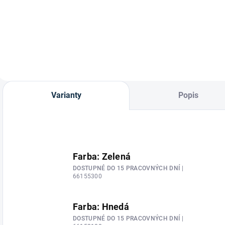
značky
Vodítko Economic s
Waldhausen
velkým výberom
farieb a s
bezpečnostnou
karabínou od
značky
Waldhausen.
Varianty
Popis
Farba: Zelená
DOSTUPNÉ DO 15 PRACOVNÝCH DNÍ
|
66155300
Farba: Hnedá
DOSTUPNÉ DO 15 PRACOVNÝCH DNÍ
|