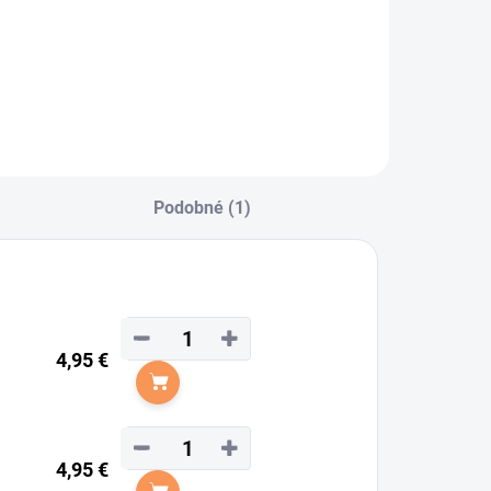
Podobné (1)
−
+
4,95 €
Do košíka
−
+
4,95 €