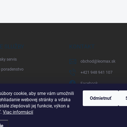
E SLUŽBY
KONTAKT
sky servis
obchod
@
leomax.sk
 poradenstvo
+421 948 941 107
Facebook
úbory cookie, aby sme vám umožnili
leomax_by_spisak_riding
Odmietnuť
ehliadanie webovej stránky a vďaka
tále zlepšovali jej funkcie, výkon a
+421 948 941 107
ť.
Viac informácií
ie