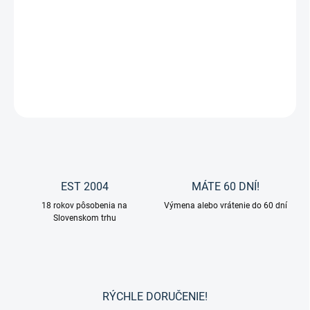
Zvoľte variant
cena:
Ohlávka na kone a poníkov Classic Simple od značky Kavalkade.
DETAILNÉ INFORMÁCIE
OPÝTAŤ SA
EST 2004
MÁTE 60 DNÍ!
18 rokov pôsobenia na
Výmena alebo vrátenie do 60 dní
Slovenskom trhu
RÝCHLE DORUČENIE!