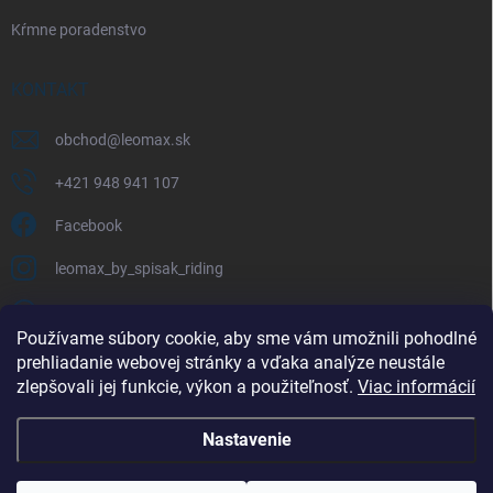
Kŕmne poradenstvo
KONTAKT
obchod
@
leomax.sk
+421 948 941 107
Facebook
leomax_by_spisak_riding
+421 948 941 107
Používame súbory cookie, aby sme vám umožnili pohodlné
prehliadanie webovej stránky a vďaka analýze neustále
FACEBOOK
zlepšovali jej funkcie, výkon a použiteľnosť.
Viac informácií
Nastavenie