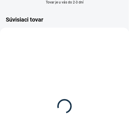
Tovar je u vás do 2-3 dní
Súvisiaci tovar
SKLADOM
SKLADOM
(1 KS)
(>5 KS)
Waldhausen - Vodítko
Waldhausen - Karabína
Economic bezpečnostná
na vodítko
karabína
2,95 €
7,95 €
Do košíka
Detail
Šírka oka: 1,5 cmCelková dĺžka: