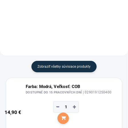
5,5 cm
Vodítko Economic s velkým
výberom farieb a s
bezpečnostnou karabínou od
značky Waldhausen.
Zobraziť všetky súvisiace produkty
Farba: Modrá, Veľkosť: COB
| 0290191250400
DOSTUPNÉ DO 15 PRACOVNÝCH DNÍ
−
+
14,90 €
Do košíka