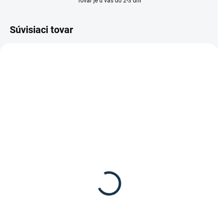
Tovar je u vás do 2-3 dní
Súvisiaci tovar
SKLADOM
DOSTUPNÉ DO 7-10 DNÍ
(2 KS)
Leovet - Lesk na hrivu a
Carr&Day&Martin - Lesk
srsť "5-Sterne Striegel"
na hrivu a chvost "MANE
15,95 €
od
& TAIL"
17,90 €
od
Detail
Detail
Skvelý prípravok na hrivu a srsť,
dodáva lesk a podporuje rast.