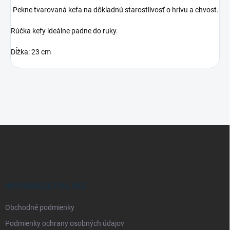
-Pekne tvarovaná kefa na dôkladnú starostlivosť o hrivu a chvost.
Rúčka kefy ideálne padne do ruky.
Dĺžka: 23 cm
Z
á
p
ä
t
i
INFORMÁCIE PRE VÁS
e
Obchodné podmienky
Podmienky ochrany osobných údajov