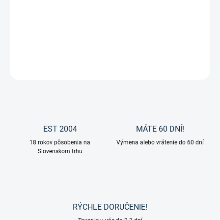
Pekne tvarovaná kefa Waldhausen - Kefa na hrivu s gélovou
rúčkou
DETAILNÉ INFORMÁCIE
OPÝTAŤ SA
EST 2004
MÁTE 60 DNÍ!
18 rokov pôsobenia na
Výmena alebo vrátenie do 60 dní
Slovenskom trhu
RÝCHLE DORUČENIE!