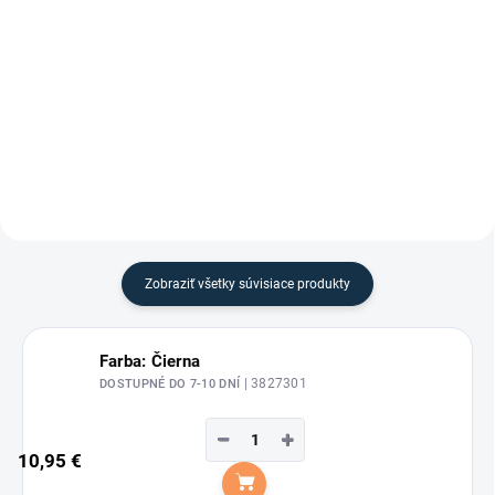
Kondicionér "MANE & TAIL" na
rozčesávanie hrivy a chvostu,
ktorý znižuje lámavosť.
Zobraziť všetky súvisiace produkty
Farba: Čierna
| 3827301
DOSTUPNÉ DO 7-10 DNÍ
−
+
10,95 €