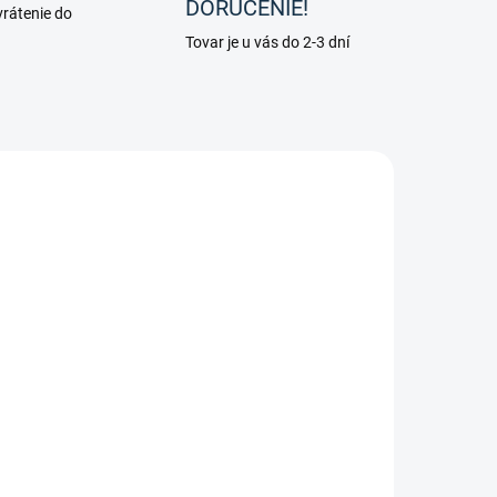
DORUČENIE!
rátenie do
Tovar je u vás do 2-3 dní
SKLADOM
(2 KS)
ompositi -
Strmene Eole
69,90 €
Detail