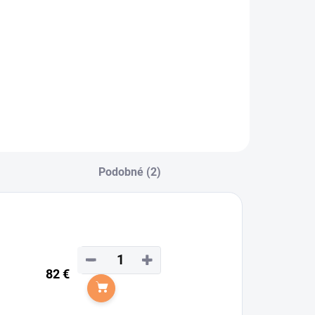
trmeň "Eole" od
načky Compositi
onúka maximálne
ohodlie a
fektivitu.
Podobné (2)
−
+
82 €
Do košíka