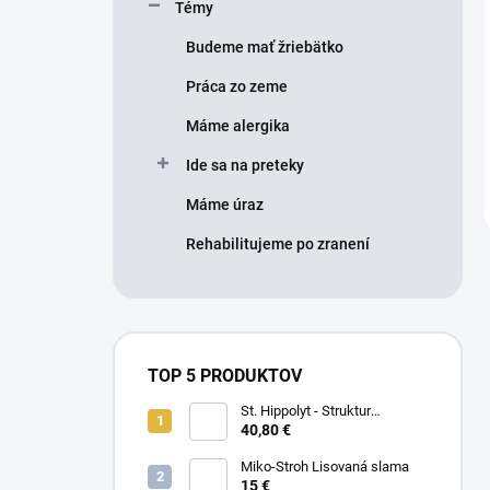
Témy
Budeme mať žriebätko
Práca zo zeme
Máme alergika
Ide sa na preteky
Máme úraz
Rehabilitujeme po zranení
TOP 5 PRODUKTOV
St. Hippolyt - Struktur
Energetikum
40,80 €
Miko-Stroh Lisovaná slama
15 €