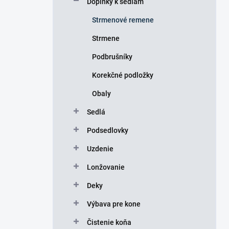
Doplnky k sedlám
e
l
Strmenové remene
Strmene
Podbrušníky
Korekčné podložky
Obaly
Sedlá
Podsedlovky
Uzdenie
Lonžovanie
Deky
Výbava pre kone
Čistenie koňa