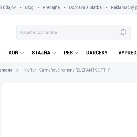
h údajov
Blog
Predajňa
Doprava a platba
Reklamačný p
Hľadať
KÔŇ
STAJŇA
PES
DARČEKY
VÝPRED
remene
Kieffer - Strmeňové remene "ELEFANT-SOFT II"
Neohodnotené
Podrobnosti hodnotenia
ZNAČKA:
KIE
TIP
82
Jedn
Z
cena