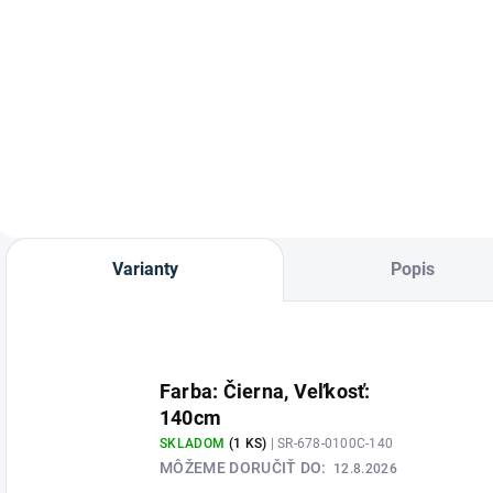
Detail
Detail
S
z
Bezpečnostné
Bezpečnostné
p
kĺbové strmene
strmene Pro dull od
p
Sprenger Bow
značky
e
Balance Hľadáte
Waldhausen.
strmene, ktoré
posunú vašu
bezpečnosť v sedle
na novú úroveň,
uľavia vašim kĺbom
Varianty
Popis
a pomôžu vám
udržať dokonalú
polohu...
Farba: Čierna, Veľkosť:
140cm
SKLADOM
(1 KS)
| SR-678-0100C-140
MÔŽEME DORUČIŤ DO:
12.8.2026