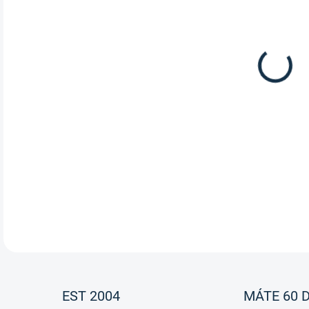
Ki
So
vý
a 
Dopr
sedl
strm
neme
reme
DETA
EST 2004
MÁTE 60 D