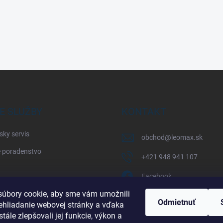
E SLUŽBY
KONTAKT
sky servis
obchod
@
leomax.sk
 poradenstvo
+421 948 941 107
Facebook
úbory cookie, aby sme vám umožnili
leomax_by_spisak_riding
Odmietnuť
ehliadanie webovej stránky a vďaka
tále zlepšovali jej funkcie, výkon a
+421 948 941 107