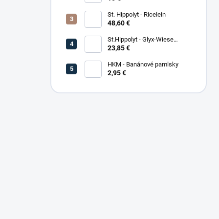
St. Hippolyt - Ricelein
48,60 €
St.Hippolyt - Glyx-Wiese
Seniorfaser
23,85 €
HKM - Banánové pamlsky
2,95 €