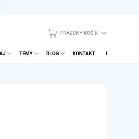
oriadok
PRÁZDNY KOŠÍK
NÁKUPNÝ
KOŠÍK
AJ
TÉMY
BLOG
KONTAKT
NOVINKY
FFER
 €
otková
voľte variant
: