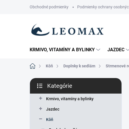
Prejsť
Obchodné podmienky
Podmienky ochrany osobnýc
na
obsah
KRMIVO, VITAMÍNY A BYLINKY
JAZDEC
Domov
Kôň
Doplnky k sedlám
Strmenové 
B
Kategórie
o
Preskočiť
č
kategórie
n
Krmivo, vitamíny a bylinky
ý
Jazdec
p
a
Kôň
n