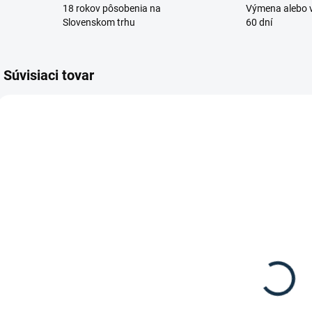
18 rokov pôsobenia na
Výmena alebo v
Slovenskom trhu
60 dní
Súvisiaci tovar
NOVINKA
DOSTUPNÉ DO 15
DOSTUPNÉ DO 10-12
PRACOVNÝCH DNÍ
DNÍ
Sprenger -
Waldhausen -
C
Bezpečnostné
Strmene
strmene "Bow
Safety Pro dull
Balance"
199,90 €
99,95 €
od