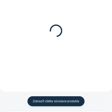
NIE JE SKLADOM / NA OBJEDNÁVKU
SKLADOM
(1 KS)
CASCO - Jazdecká prilba
HKM - Detské jazdecké
Nori
nohavice "Penny"
85 €
27,95 €
Detail
Detail
Jazdecká prilba Nori od značky
Detské jazdecké nohavice Penny
Casco pre malé deti.
od značky HKM.
Zobraziť všetky súvisiace produkty