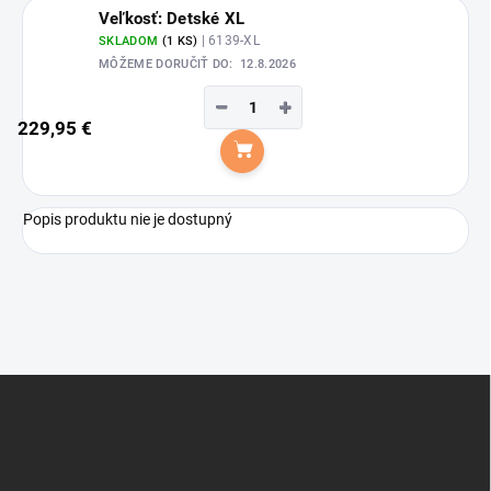
Veľkosť: Detské XL
| 6139-XL
SKLADOM
(1 KS)
MÔŽEME DORUČIŤ DO:
12.8.2026
−
+
229,95 €
Do košíka
Popis produktu nie je dostupný
Z
á
p
ä
t