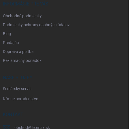
i
INFORMÁCIE PRE VÁS
e
Obchodné podmienky
Podmienky ochrany osobných údajov
Blog
Predajňa
Doprava a platba
Reklamačný poriadok
NAŠE SLUŽBY
Sedlársky servis
Kŕmne poradenstvo
KONTAKT
obchod
@
leomax.sk