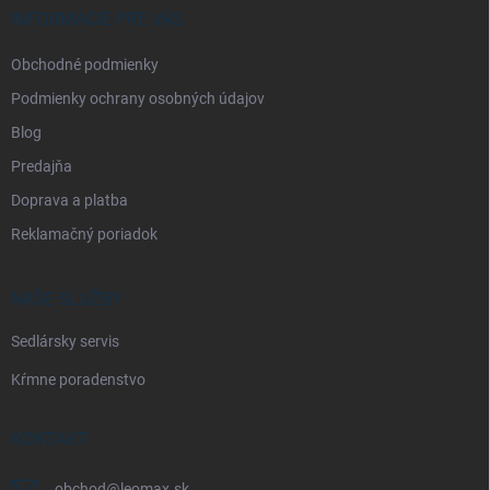
i
INFORMÁCIE PRE VÁS
e
Obchodné podmienky
Podmienky ochrany osobných údajov
Blog
Predajňa
Doprava a platba
Reklamačný poriadok
NAŠE SLUŽBY
Sedlársky servis
Kŕmne poradenstvo
KONTAKT
obchod
@
leomax.sk