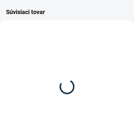
Súvisiaci tovar
SKLADOM
(4 KS)
Leovet - Mydlo na kožu
12 €
Do košíka
Leovet - Mydlo na kožu