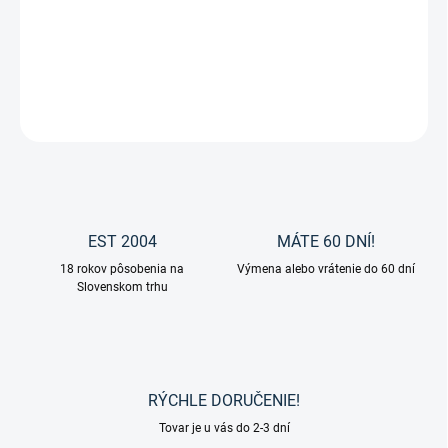
Obnovuje starnúcu kožu a dodáva jej lesklý vzhľad Leovet balzam
na kožu.
DETAILNÉ INFORMÁCIE
OPÝTAŤ SA
EST 2004
MÁTE 60 DNÍ!
18 rokov pôsobenia na
Výmena alebo vrátenie do 60 dní
Slovenskom trhu
RÝCHLE DORUČENIE!
Tovar je u vás do 2-3 dní