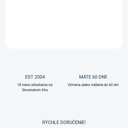
Leovet - Power lesk na tmavé kone je prípravok na srsť, hrivu a
chvost pre tmavé kone.
DETAILNÉ INFORMÁCIE
OPÝTAŤ SA
EST 2004
MÁTE 60 DNÍ!
18 rokov pôsobenia na
Výmena alebo vrátenie do 60 dní
Slovenskom trhu
RÝCHLE DORUČENIE!