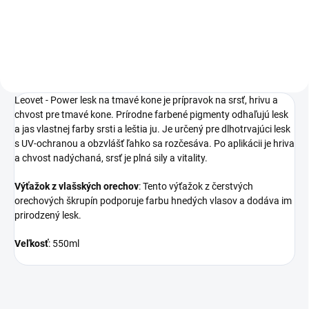
tmavé kone.
Leovet - Power lesk na tmavé kone je prípravok na srsť, hrivu a
chvost pre tmavé kone. Prírodne farbené pigmenty odhaľujú lesk
a jas vlastnej farby srsti a leštia ju. Je určený pre dlhotrvajúci lesk
s UV-ochranou a obzvlášť ľahko sa rozčesáva. Po aplikácii je hriva
a chvost nadýchaná, srsť je plná sily a vitality.
Výťažok z vlašských orechov
: Tento výťažok z čerstvých
orechových škrupín podporuje farbu hnedých vlasov a dodáva im
prirodzený lesk.
Veľkosť
: 550ml