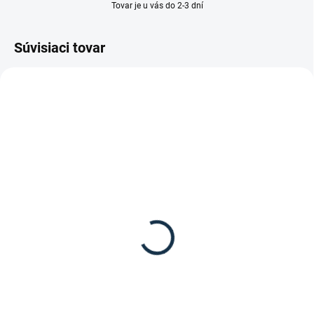
Tovar je u vás do 2-3 dní
Súvisiaci tovar
SKLADOM
(1 KS)
Leovet - POWER Šampón
pre tmavé kone
12,95 €
Do košíka
Leovet - POWER Šampón pre