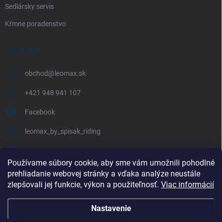
Sedlársky servis
Kŕmne poradenstvo
KONTAKT
obchod
@
leomax.sk
+421 948 941 107
Facebook
leomax_by_spisak_riding
+421 948 941 107
Používame súbory cookie, aby sme vám umožnili pohodlné
prehliadanie webovej stránky a vďaka analýze neustále
FACEBOOK
zlepšovali jej funkcie, výkon a použiteľnosť.
Viac informácií
Nastavenie