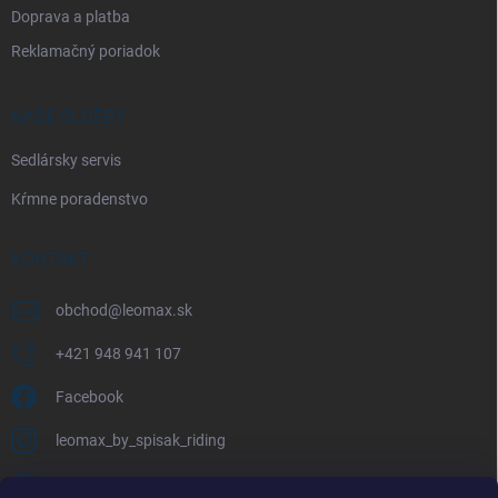
Doprava a platba
Reklamačný poriadok
NAŠE SLUŽBY
Sedlársky servis
Kŕmne poradenstvo
KONTAKT
obchod
@
leomax.sk
+421 948 941 107
Facebook
leomax_by_spisak_riding
+421 948 941 107