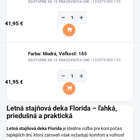
| 103076900-155
DOSTUPNÉ DO 15 PRACOVNÝCH DNÍ
−
+
41,95 €
Do košíka
Farba: Modrá, Veľkosť: 165
| 103076900-165
DOSTUPNÉ DO 15 PRACOVNÝCH DNÍ
−
+
41,95 €
Do košíka
Letná stajňová deka Florida – ľahká,
priedušná a praktická
Letná stajňová deka Florida
je ideálna voľba pre koní počas
teplejších dní, ktorý zároveň však vyžadujú komfort a voľnosť