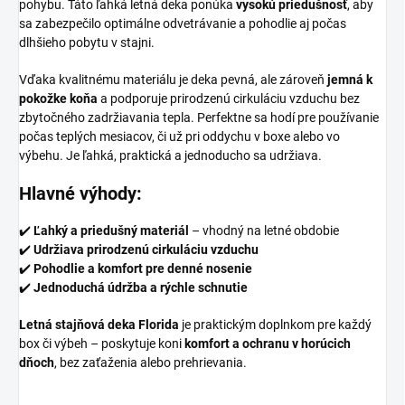
pohybu. Táto ľahká letná deka ponúka
vysokú priedušnosť
, aby
sa zabezpečilo optimálne odvetrávanie a pohodlie aj počas
dlhšieho pobytu v stajni.
Vďaka kvalitnému materiálu je deka pevná, ale zároveň
jemná k
pokožke koňa
a podporuje prirodzenú cirkuláciu vzduchu bez
zbytočného zadržiavania tepla. Perfektne sa hodí pre používanie
počas teplých mesiacov, či už pri oddychu v boxe alebo vo
výbehu. Je ľahká, praktická a jednoducho sa udržiava.
Hlavné výhody:
✔️
Ľahký a priedušný materiál
– vhodný na letné obdobie
✔️
Udržiava prirodzenú cirkuláciu vzduchu
✔️
Pohodlie a komfort pre denné nosenie
✔️
Jednoduchá údržba a rýchle schnutie
Letná stajňová deka Florida
je praktickým doplnkom pre každý
box či výbeh – poskytuje koni
komfort a ochranu v horúcich
dňoch
, bez zaťaženia alebo prehrievania.