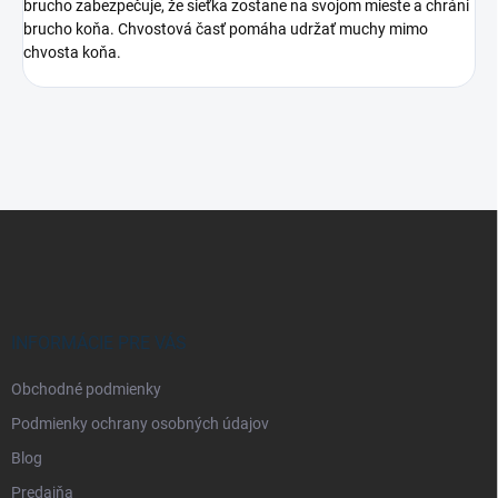
brucho zabezpečuje, že sieťka zostane na svojom mieste a chráni
brucho koňa. Chvostová časť pomáha udržať muchy mimo
chvosta koňa.
Z
á
p
ä
t
i
INFORMÁCIE PRE VÁS
e
Obchodné podmienky
Podmienky ochrany osobných údajov
Blog
Predajňa