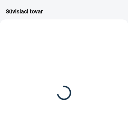
Súvisiaci tovar
DOSTUPNÉ DO 7-10 DNÍ
TOVAR SKLADOM V AT- DOSTUPNÉ
DO 3-4 DNÍ
Carr&Day&Martin -
Bucas - SUN SHOWER
"FLYGARD EXTRA
119 €
STRENGHT"
24,50 €
od
Detail
Detail
SUN SHOWER deka od značky
Bucas.
Extra silný repelent odpudzujúci
komáre a ostatný lietajúci