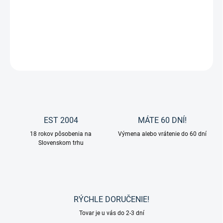
Sieťová deka proti hmyzu Buzz-Offf Zebra od značky Bucas.
DETAILNÉ INFORMÁCIE
OPÝTAŤ SA
EST 2004
MÁTE 60 DNÍ!
18 rokov pôsobenia na
Výmena alebo vrátenie do 60 dní
Slovenskom trhu
RÝCHLE DORUČENIE!
Tovar je u vás do 2-3 dní