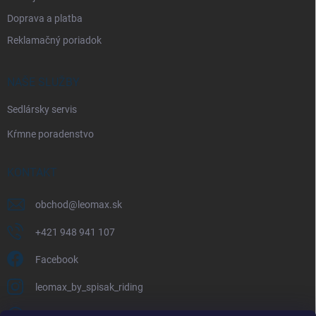
Doprava a platba
Reklamačný poriadok
NAŠE SLUŽBY
Sedlársky servis
Kŕmne poradenstvo
KONTAKT
obchod
@
leomax.sk
+421 948 941 107
Facebook
leomax_by_spisak_riding
+421 948 941 107