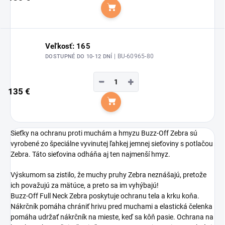
Do košíka
Veľkosť: 165
| BU-60965-80
DOSTUPNÉ DO 10-12 DNÍ
−
+
135 €
Do košíka
Sieťky na ochranu proti muchám a hmyzu Buzz-Off Zebra sú
vyrobené zo špeciálne vyvinutej ľahkej jemnej sieťoviny s potlačou
Zebra. Táto sieťovina odháňa aj ten najmenší hmyz.
Výskumom sa zistilo, že muchy pruhy Zebra neznášajú, pretože
ich považujú za mätúce, a preto sa im vyhýbajú!
Buzz-Off Full Neck Zebra poskytuje ochranu tela a krku koňa.
Nákrčník pomáha chrániť hrivu pred muchami a elastická čelenka
pomáha udržať nákrčník na mieste, keď sa kôň pasie. Ochrana na