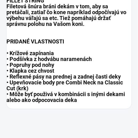
FILLET STRING
Filetová šnúra bráni dekám v tom, aby sa
pretáčali, zatiaľ čo kone napríklad odpočívajú vo
výbehu váľajú sa etc. Tiež pomáhajú držať
správnu polohu na Vašom koni.
PRIDANÉ VLASTNOSTI
• Krížové zapínania
• Podšívka z hodvábu naramenách
• Popruhy pod nohy
• Klapka cez chvost
• Reflexné pásy na prednej a zadnej časti deky
• Upevňovacie body pre Combi Neck na Classic
Cut (krk)
• Môže byť použivá v kombinácii s inými dekami
alebo ako odpocovacia deka