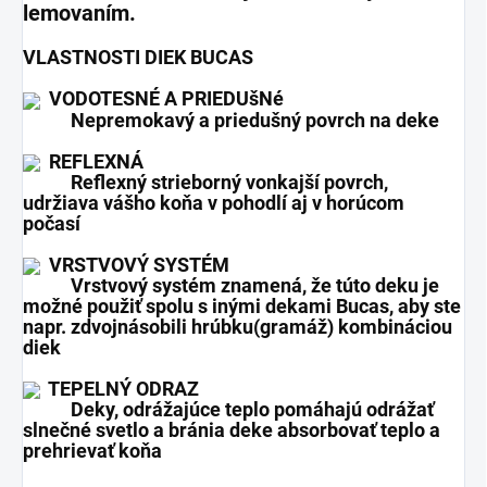
lemovaním.
VLASTNOSTI DIEK BUCAS
VODOTESNÉ A PRIEDUšNé
Nepremokavý a priedušný povrch na deke
REFLEXNÁ
Reflexný strieborný vonkajší povrch,
udržiava vášho koňa v pohodlí aj v horúcom
počasí
VRSTVOVÝ SYSTÉM
Vrstvový systém znamená, že túto deku je
možné použiť spolu s inými dekami Bucas, aby ste
napr. zdvojnásobili hrúbku(gramáž) kombináciou
diek
TEPELNÝ ODRAZ
Deky, odrážajúce teplo pomáhajú odrážať
slnečné svetlo a bránia deke absorbovať teplo a
prehrievať koňa