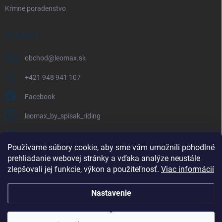
Kŕmne poradenstvo
KONTAKT
obchod
@
leomax.sk
+421 948 941 107
Facebook
leomax_by_spisak_riding
+421 948 941 107
Používame súbory cookie, aby sme vám umožnili pohodlné
prehliadanie webovej stránky a vďaka analýze neustále
FACEBOOK
zlepšovali jej funkcie, výkon a použiteľnosť.
Viac informácií
Nastavenie
Copyright 2026
LEOMAX.SK
. Všetky práva vyhradené.