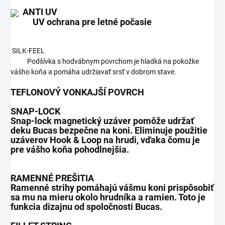
ANTI UV
UV ochrana pre letné počasie
SILK-FEEL
Podšívka s hodvábnym povrchom je hladká na pokožke
vášho koňa a pomáha udržiavať srsť v dobrom stave.
TEFLONOVÝ VONKAJŠÍ POVRCH
SNAP-LOCK
Snap-lock magnetický uzáver pomôže udržať
deku Bucas bezpečne na koni. Eliminuje použitie
uzáverov Hook & Loop na hrudi, vďaka čomu je
pre vášho koňa pohodlnejšia.
RAMENNÉ PREŠITIA
Ramenné strihy pomáhajú vášmu koni prispôsobiť
sa mu na mieru okolo hrudníka a ramien. Toto je
funkcia dizajnu od spoločnosti Bucas.