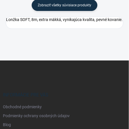
Zobraziť všetky súvisiace produkty
Lonžka SOFT, 8m, extra mäkká, vynikajúca kvalita, pevné kovanie.
Z
á
p
ä
t
i
INFORMÁCIE PRE VÁS
e
Obchodné podmienky
Podmienky ochrany osobných údajov
Blog