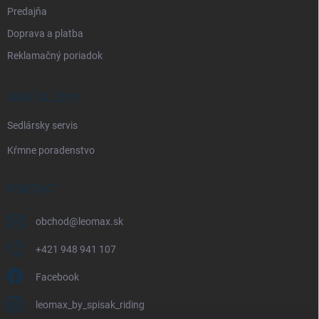
Predajňa
Doprava a platba
Reklamačný poriadok
NAŠE SLUŽBY
Sedlársky servis
Kŕmne poradenstvo
KONTAKT
obchod
@
leomax.sk
+421 948 941 107
Facebook
leomax_by_spisak_riding