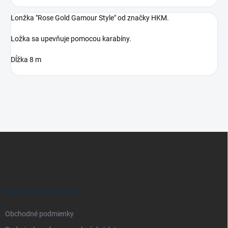
Lonžka "Rose Gold Gamour Style" od značky HKM.
Ložka sa upevňuje pomocou karabíny.
Dĺžka 8 m
Z
á
p
ä
t
i
INFORMÁCIE PRE VÁS
e
Obchodné podmienky