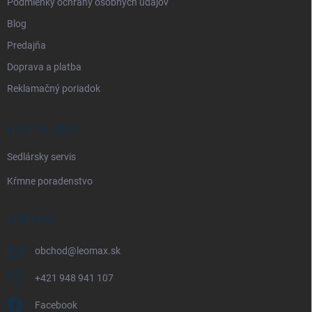
Podmienky ochrany osobných údajov
Blog
Predajňa
Doprava a platba
Reklamačný poriadok
NAŠE SLUŽBY
Sedlársky servis
Kŕmne poradenstvo
KONTAKT
obchod
@
leomax.sk
+421 948 941 107
Facebook