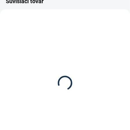
Súvisiaci tovar
SKLADOM
SKLADOM
(1 KS)
(1 KS)
HKM - Nylonový
Waldhausen -
lonžovací obnosok
Anatomický kožený
obnosok
13,95 €
89,95 €
Detail
Detail
Nylonový lonžovací obnosok od
značky HKM.
Anatomický kožený obnosok od
značky Waldhausen.