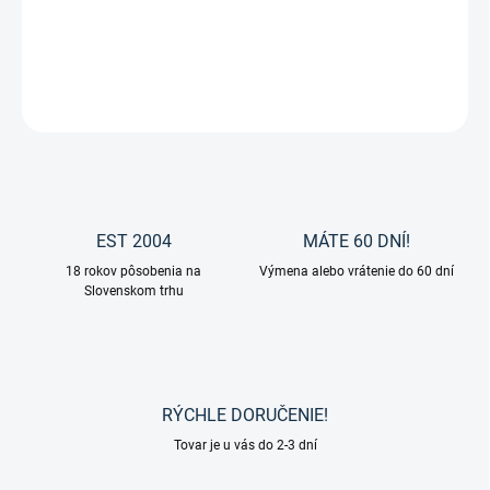
Kožená čelenka k uzdečke s hlbokým oblúkom od značky Makari.
DETAILNÉ INFORMÁCIE
OPÝTAŤ SA
EST 2004
MÁTE 60 DNÍ!
18 rokov pôsobenia na
Výmena alebo vrátenie do 60 dní
Slovenskom trhu
RÝCHLE DORUČENIE!
Tovar je u vás do 2-3 dní