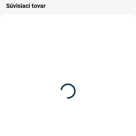
Súvisiaci tovar
SKLADOM
SKLADOM
(1 KS)
(1 KS)
Waldhausen - Uzdečka
Kavalkade- Biothane
X-Line London
oťaže so zarážkami
69,95 €
29,90 €
Detail
Detail
Elegantná a kvalitná uzdečka z
Oťaže Biothane so zarážkami od
kolekcie X-Line od spoločnosti
značky Kavalkade.
Waldhausen.