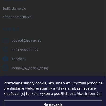
Sedlársky servis
Kŕmne poradenstvo
KONTAKT
obchod
@
leomax.sk
+421 948 941 107
Facebook
leomax_by_spisak_riding
+421 948 941 107
Používame súbory cookie, aby sme vám umožnili pohodlné
prehliadanie webovej stránky a vďaka analýze neustále
FACEBOOK
zlepšovali jej funkcie, výkon a použiteľnosť.
Viac informácií
Nastavenie