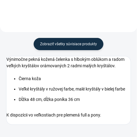
Zobraziť všetky súvisiace produkty
Výnimočne pekná kožená čelenka s hlbokým oblúkom a radom
veľkých kryštálov orámovaných 2 radmi malých kryštálov.
Čierna koža
Veľké kryštály v ružovej farbe, malé kryštály v bielej farbe
Dĺžka 48 cm, dĺžka poníka 36 cm
K dispozícii vo veľkostiach pre plemená full a pony.