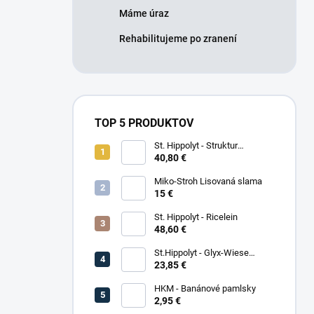
Máme úraz
Rehabilitujeme po zranení
TOP 5 PRODUKTOV
St. Hippolyt - Struktur
Energetikum
40,80 €
Miko-Stroh Lisovaná slama
15 €
St. Hippolyt - Ricelein
48,60 €
St.Hippolyt - Glyx-Wiese
Seniorfaser
23,85 €
HKM - Banánové pamlsky
2,95 €