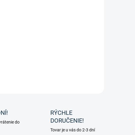
iové minerálne krmivo s koncentrovaným obsahom
rálov, vitamínov a stopových prvkov Marstall Force. Extra
 pelety sú veľmi chutné, obsahujú cenné pivovarské
nice a žiadne obilniny.
ILNÉ INFORMÁCIE
OPÝTAŤ SA
NÍ!
RÝCHLE
DORUČENIE!
rátenie do
Tovar je u vás do 2-3 dní