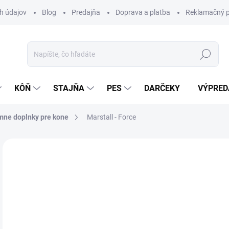
h údajov
Blog
Predajňa
Doprava a platba
Reklamačný p
Hľadať
KÔŇ
STAJŇA
PES
DARČEKY
VÝPRED
mne doplnky pre kone
Marstall - Force
4 hodnotenia
Podrobnosti hodnotenia
ZNAČKA:
MARS
o
Jedn
Z
cena