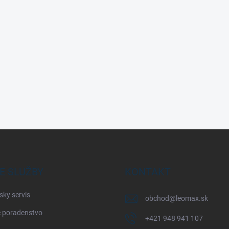
E SLUŽBY
KONTAKT
sky servis
obchod
@
leomax.sk
 poradenstvo
+421 948 941 107