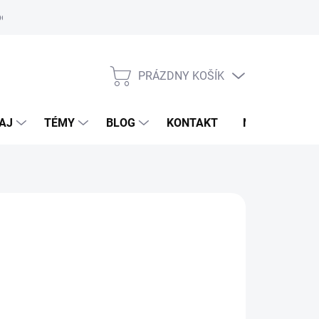
oriadok
PRÁZDNY KOŠÍK
NÁKUPNÝ
KOŠÍK
AJ
TÉMY
BLOG
KONTAKT
NOVINKY
TALL
d
20,25 €
otková
voľte variant
: