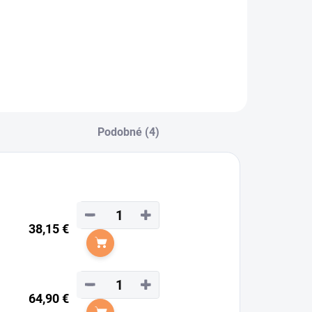
zatvárateľná
iska na pamlsky
Leckerlies" od
načky
aldhausen.
Podobné (4)
−
+
38,15 €
Do košíka
−
+
64,90 €