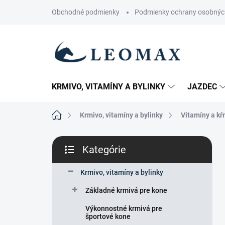
Prejsť
Obchodné podmienky
Podmienky ochrany osobnýc
na
obsah
KRMIVO, VITAMÍNY A BYLINKY
JAZDEC
Domov
Krmivo, vitamíny a bylinky
Vitamíny a kŕ
B
Kategórie
o
Preskočiť
č
kategórie
n
Krmivo, vitamíny a bylinky
ý
Základné krmivá pre kone
p
a
Výkonnostné krmivá pre
n
športové kone