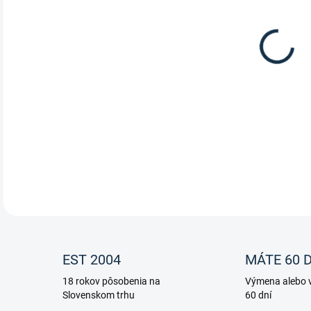
Prém
mine
malé
kvas
DETA
EST 2004
MÁTE 60 D
18 rokov pôsobenia na
Výmena alebo v
Slovenskom trhu
60 dní