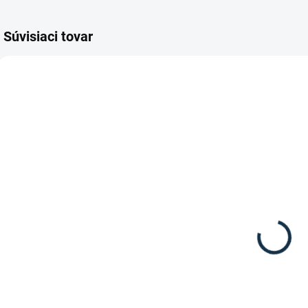
Súvisiaci tovar
SKLADOM
DOSTUPNÉ DO 7-10
(1 KS)
DNÍ
Waldhausen -
St. Hippolyt -
Nádoba Flexi
Ľanový olej
na krmivo 17l
24,05 €
11,95 €
7
"
Detail
Detail
Ľanový olej od