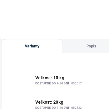
značky St.Hippolyt.
Nádoba Flexi
U
ideálna pre krmivo
m
alebo iné veci od
"
značky
z
Waldhausen.
W
Varianty
Popis
Veľkosť: 10 kg
DOSTUPNÉ DO 7-10 DNÍ
| 052617
Veľkosť: 20kg
DOSTUPNÉ DO 7-10 DNÍ
| 052622