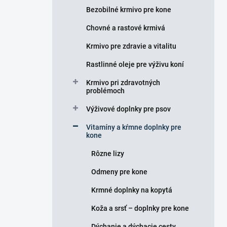
e
Bezobilné krmivo pre kone
l
Chovné a rastové krmivá
Krmivo pre zdravie a vitalitu
Rastlinné oleje pre výživu koní
Krmivo pri zdravotných
problémoch
Výživové doplnky pre psov
Vitamíny a kŕmne doplnky pre
kone
Rôzne lizy
Odmeny pre kone
Krmné doplnky na kopytá
Koža a srsť – doplnky pre kone
Dýchanie a dýchacie cesty