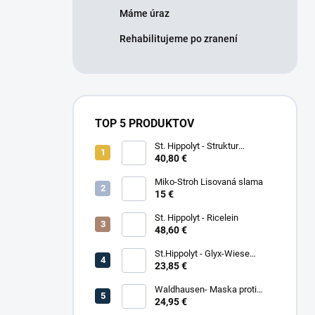
Máme úraz
Rehabilitujeme po zranení
TOP 5 PRODUKTOV
St. Hippolyt - Struktur
Energetikum
40,80 €
Miko-Stroh Lisovaná slama
15 €
St. Hippolyt - Ricelein
48,60 €
St.Hippolyt - Glyx-Wiese
Seniorfaser
23,85 €
Waldhausen- Maska proti
hmyzu Premium
24,95 €