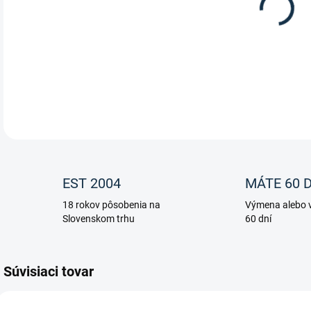
M po
príp
sval
DETA
EST 2004
MÁTE 60 D
18 rokov pôsobenia na
Výmena alebo v
Slovenskom trhu
60 dní
Súvisiaci tovar