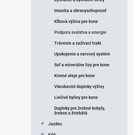
Imunita a obranyschopnosť
Kĺbová výživa pre kone
Podpora svalstva a energie
Trávenie a zažívací trakt
Upokojenie a nervový systém
Soľ a minerálne lizy pre kone
Krmné oleje pre kone
Všeobecné doplnky výživy
Liečivé byliny pre kone
Doplnky pre žrebné kobyly,
žrebce a žriebätá
Jazdec
Kôň