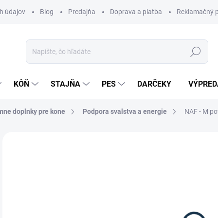
h údajov
Blog
Predajňa
Doprava a platba
Reklamačný p
Hľadať
KÔŇ
STAJŇA
PES
DARČEKY
VÝPRED
mne doplnky pre kone
Podpora svalstva a energie
NAF - M po
Neohodnotené
Podrobnosti hodnotenia
ZNAČKA:
NA
89
Jedn
Z
cena