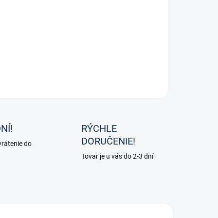
wer pre svaly
od spoločnosti NAF je špičkový nutričný ​​
ravok pre podporu zdravého a prirodzeného nárastu
ovej hmoty.
ILNÉ INFORMÁCIE
OPÝTAŤ SA
NÍ!
RÝCHLE
DORUČENIE!
rátenie do
Tovar je u vás do 2-3 dní