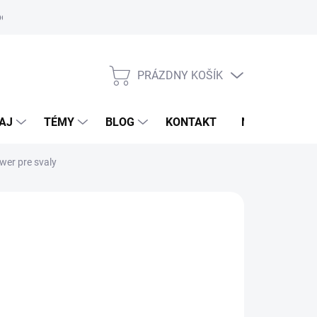
oriadok
PRÁZDNY KOŠÍK
NÁKUPNÝ
KOŠÍK
AJ
TÉMY
BLOG
KONTAKT
NOVINKY
wer pre svaly
F
,50 €
otková
voľte variant
: