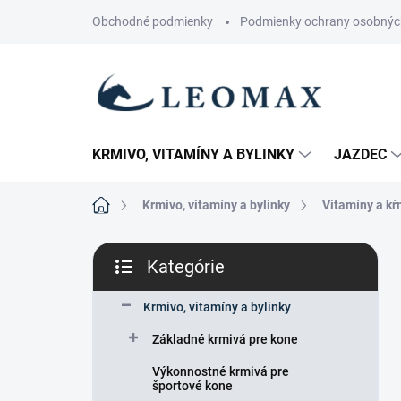
Prejsť
Obchodné podmienky
Podmienky ochrany osobnýc
na
obsah
KRMIVO, VITAMÍNY A BYLINKY
JAZDEC
Domov
Krmivo, vitamíny a bylinky
Vitamíny a kŕ
B
Kategórie
o
Preskočiť
č
kategórie
n
Krmivo, vitamíny a bylinky
ý
Základné krmivá pre kone
p
a
Výkonnostné krmivá pre
n
športové kone