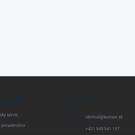
E SLUŽBY
KONTAKT
sky servis
obchod
@
leomax.sk
 poradenstvo
+421 948 941 107