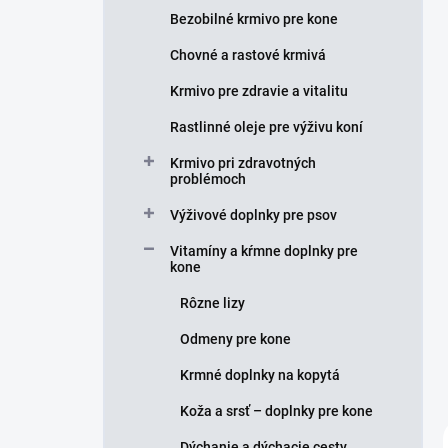
e
Bezobilné krmivo pre kone
l
Chovné a rastové krmivá
Krmivo pre zdravie a vitalitu
Rastlinné oleje pre výživu koní
Krmivo pri zdravotných
problémoch
Výživové doplnky pre psov
Vitamíny a kŕmne doplnky pre
kone
Rôzne lizy
Odmeny pre kone
Krmné doplnky na kopytá
Koža a srsť – doplnky pre kone
Dýchanie a dýchacie cesty