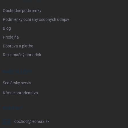
e
Obchodné podmienky
Podmienky ochrany osobných údajov
Blog
Predajňa
Doprava a platba
Reklamačný poriadok
NAŠE SLUŽBY
Sedlársky servis
Kŕmne poradenstvo
KONTAKT
obchod
@
leomax.sk