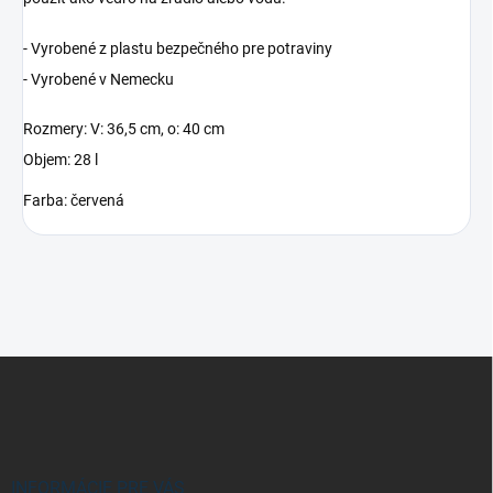
- Vyrobené z plastu bezpečného pre potraviny
- Vyrobené v Nemecku
Rozmery: V: 36,5 cm, o: 40 cm
Objem: 28 l
Farba: červená
Z
á
p
ä
t
i
INFORMÁCIE PRE VÁS