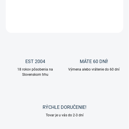
Nádoba Flexi od značky Waldhausen.
DETAILNÉ INFORMÁCIE
OPÝTAŤ SA
EST 2004
MÁTE 60 DNÍ!
18 rokov pôsobenia na
Výmena alebo vrátenie do 60 dní
Slovenskom trhu
RÝCHLE DORUČENIE!
Tovar je u vás do 2-3 dní