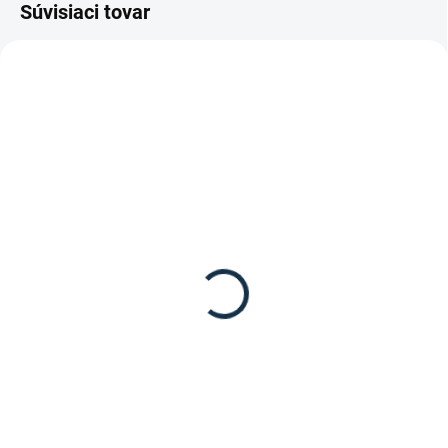
Súvisiaci tovar
NIE JE SKLADOM / NA OBJEDNÁVKU
SKLADOM
St. Hippolyt - Naberačka
(5 KS)
na krmivo
St. Hippolyt - Reform G
4,95 €
müsli
30,50 €
Do košíka
Do košíka
Naberačka od značky St.
Hippolyt
Krmivo Reform G müsli od
značky St. Hippolyt.