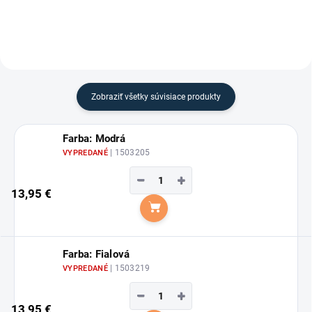
Zobraziť všetky súvisiace produkty
Farba: Modrá
| 1503205
VYPREDANÉ
−
+
13,95 €
Do košíka
Farba: Fialová
| 1503219
VYPREDANÉ
−
+
13,95 €