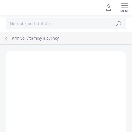
Prejsť
na
obsah
Hľadať
Krmivo, vitamíny a bylinky
Neohodnotené
Podrobnosti hodnotenia
ZNAČKA:
NAF