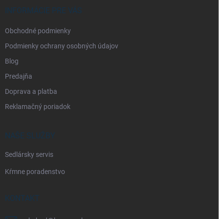
i
INFORMÁCIE PRE VÁS
e
Obchodné podmienky
Podmienky ochrany osobných údajov
Blog
Predajňa
Doprava a platba
Reklamačný poriadok
NAŠE SLUŽBY
Sedlársky servis
Kŕmne poradenstvo
KONTAKT