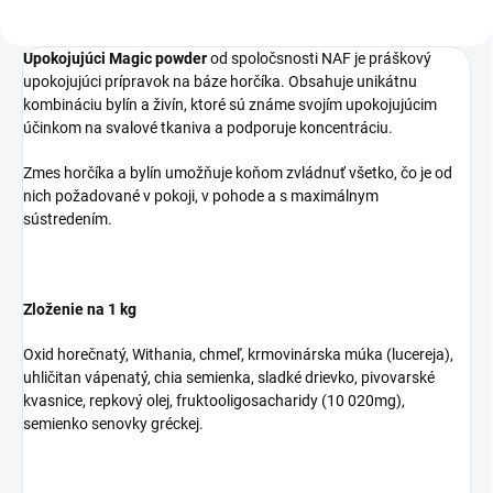
Upokojujúci Magic powder
od spoločsnosti NAF je práškový
upokojujúci prípravok na báze horčíka. Obsahuje unikátnu
kombináciu bylín a živín, ktoré sú známe svojím upokojujúcim
účinkom na svalové tkaniva a podporuje koncentráciu.
Zmes horčíka a bylín umožňuje koňom zvládnuť všetko, čo je od
nich požadované v pokoji, v pohode a s maximálnym
sústredením.
Zloženie na 1 kg
Oxid horečnatý, Withania, chmeľ, krmovinárska múka (lucereja),
uhličitan vápenatý, chia semienka, sladké drievko, pivovarské
kvasnice, repkový olej, fruktooligosacharidy (10 020mg),
semienko senovky gréckej.