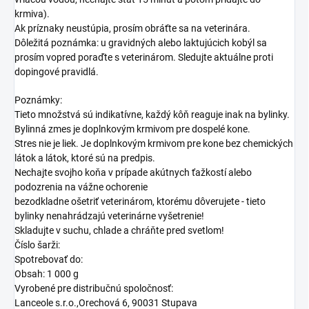
krmiva).
Ak príznaky neustúpia, prosím obráťte sa na veterinára.
Dôležitá poznámka: u gravidných alebo laktujúcich kobýl sa
prosím vopred poraďte s veterinárom. Sledujte aktuálne proti
dopingové pravidlá.
Poznámky:
Tieto množstvá sú indikatívne, každý kôň reaguje inak na bylinky.
Bylinná zmes je doplnkovým krmivom pre dospelé kone.
Stres nie je liek. Je doplnkovým krmivom pre kone bez chemických
látok a látok, ktoré sú na predpis.
Nechajte svojho koňa v prípade akútnych ťažkostí alebo
podozrenia na vážne ochorenie
bezodkladne ošetriť veterinárom, ktorému dôverujete - tieto
bylinky nenahrádzajú veterinárne vyšetrenie!
Skladujte v suchu, chlade a chráňte pred svetlom!
Číslo šarži:
Spotrebovať do:
Obsah: 1 000 g
Vyrobené pre distribučnú spoločnosť:
Lanceole s.r.o.,Orechová 6, 90031 Stupava