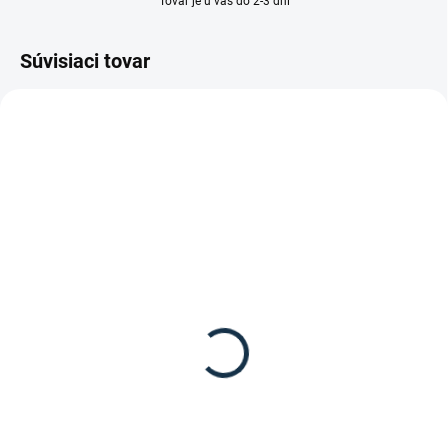
Tovar je u vás do 2-3 dní
Súvisiaci tovar
TIP
SKLADOM
(1 KS)
Wi-Phyt - HERBACALM
bylinková zmes pre psov
ukludňujúca
14,75 €
od
Detail