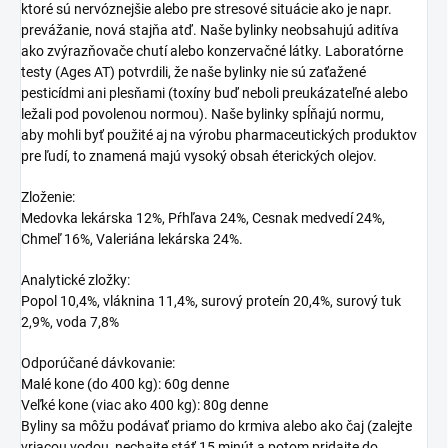
ktoré sú nervóznejšie alebo pre stresové situácie ako je napr.
prevážanie, nová stajňa atď. Naše bylinky neobsahujú aditíva
ako zvýrazňovače chutí alebo konzervačné látky. Laboratórne
testy (Ages AT) potvrdili, že naše bylinky nie sú zaťažené
pesticídmi ani plesňami (toxíny buď neboli preukázateľné alebo
ležali pod povolenou normou). Naše bylinky spĺňajú normu,
aby mohli byť použité aj na výrobu pharmaceutických produktov
pre ľudí, to znamená majú vysoký obsah éterických olejov.
Zloženie:
Medovka lekárska 12%, Pŕhľava 24%, Cesnak medvedí 24%,
Chmeľ 16%, Valeriána lekárska 24%.
Analytické zložky:
Popol 10,4%, vláknina 11,4%, surový proteín 20,4%, surový tuk
2,9%, voda 7,8%
Odporúčané dávkovanie:
Malé kone (do 400 kg): 60g denne
Veľké kone (viac ako 400 kg): 80g denne
Byliny sa môžu podávať priamo do krmiva alebo ako čaj (zalejte
vriacou vodou, nechajte stáť 15 minút a potom pridajte do