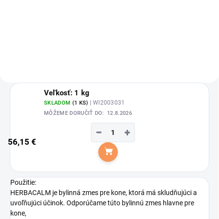
HERBACALM je bylinná zmes pre
nervózne a hyperaktívne psy
alebo stresové situácie.
Veľkosť: 1 kg
| WI2003031
SKLADOM
(1 KS)
MÔŽEME DORUČIŤ DO:
12.8.2026
−
+
56,15 €
Do košíka
Použitie:
HERBACALM je bylinná zmes pre kone, ktorá má skludňujúci a
uvoľňujúci účinok. Odporúčame túto bylinnú zmes hlavne pre
kone,