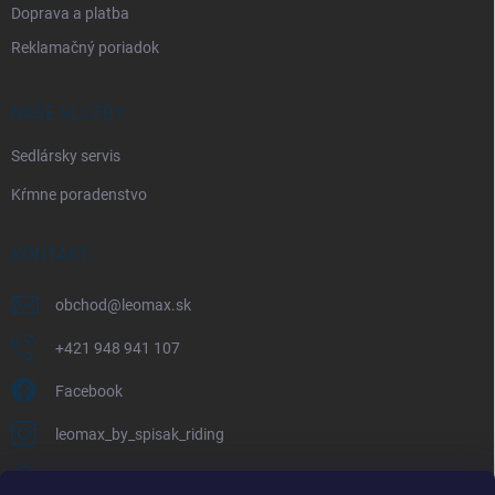
Doprava a platba
Reklamačný poriadok
NAŠE SLUŽBY
Sedlársky servis
Kŕmne poradenstvo
KONTAKT
obchod
@
leomax.sk
+421 948 941 107
Facebook
leomax_by_spisak_riding
+421 948 941 107