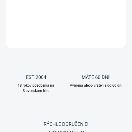
Bylinná zmes pre kone HERBACALM, ktorá má skludňujúci a
uvoľňujúci účinok.
DETAILNÉ INFORMÁCIE
OPÝTAŤ SA
EST 2004
MÁTE 60 DNÍ!
18 rokov pôsobenia na
Výmena alebo vrátenie do 60 dní
Slovenskom trhu
RÝCHLE DORUČENIE!