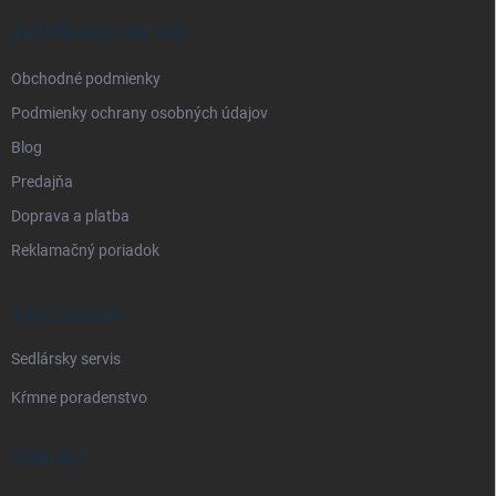
t
i
INFORMÁCIE PRE VÁS
e
Obchodné podmienky
Podmienky ochrany osobných údajov
Blog
Predajňa
Doprava a platba
Reklamačný poriadok
NAŠE SLUŽBY
Sedlársky servis
Kŕmne poradenstvo
KONTAKT