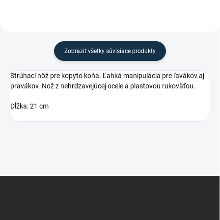
Zobraziť všetky súvisiace produkty
Strúhací nôž pre kopyto koňa. Ľahká manipulácia pre ľavákov aj
pravákov. Nož z nehrdzavejúcej ocele a plastovou rukoväťou.
Dĺžka: 21 cm
Z
á
p
ä