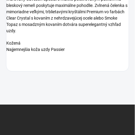
bleskový remeň poskytuje maximálne pohodlie. Zvlnená čelenka s
mimoriadne veľkými, trblietavými kryštálmi Premium vo farbách
Clear Crystal s kovaním z nehrdzavejúcej ocele alebo Smoke
Topaz s mosadzným kovaním dotvára superelegantný vzhľad
uzdy.
Kožená
Najjemnejšia koža uzdy Passier
Z
á
p
ä
t