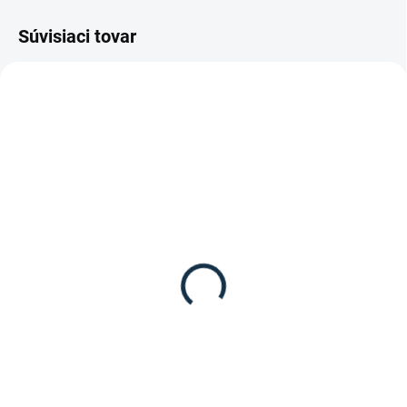
Súvisiaci tovar
NIE JE SKLADOM / NA OBJEDNÁVKU
MOMENTÁLNE NEDOSTUPNÉ
Kieffer - Oťaže Belinda
Sprenger - Dvakrát
lomené zubadlo
41,95 €
Novocontact
Detail
154,90 €
Popruhové oťaže značky Kieffer.
Detail
Dvakrát lomené zubadlo
Novocontact od značky Sprenger.