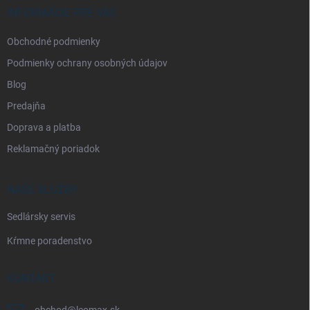
i
INFORMÁCIE PRE VÁS
e
Obchodné podmienky
Podmienky ochrany osobných údajov
Blog
Predajňa
Doprava a platba
Reklamačný poriadok
NAŠE SLUŽBY
Sedlársky servis
Kŕmne poradenstvo
KONTAKT
obchod
@
leomax.sk