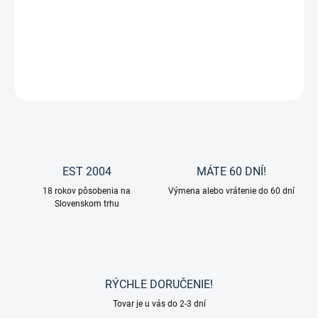
Uzdečka Favorite by Ingrid Klimke od značky Passier.
DETAILNÉ INFORMÁCIE
OPÝTAŤ SA
EST 2004
MÁTE 60 DNÍ!
18 rokov pôsobenia na
Výmena alebo vrátenie do 60 dní
Slovenskom trhu
RÝCHLE DORUČENIE!
Tovar je u vás do 2-3 dní