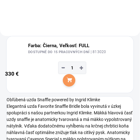
Farba: Čierna, Veľkosť: FULL
| 813020
DOSTUPNÉ DO 15 PRACOVNÝCH DNÍ
−
+
330 €
Do košíka
Obľúbená uzda Snaffle powered by Ingrid Klimke
Elegantná uzda Favorite Snaffle Bridle bola vyvinutá v úzkej
spolupráci s našou partnerkou Ingrid Klimke. Mäkká hlavová časť
uzdy snaffle je anatomicky tvarovaná a má mäkko vypolstrovaný
nátylník. Vďaka dodatočnému vyhĺbeniu na krčnej chrbtici koňa
náhlavná časť optimálne znižuje tlak na citlivý pysk. Anatomicky
tvarovaný Caveson Special s mäkko polstrovaným pútkom na