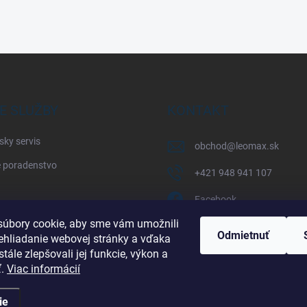
E SLUŽBY
KONTAKT
sky servis
obchod
@
leomax.sk
 poradenstvo
+421 948 941 107
Facebook
úbory cookie, aby sme vám umožnili
leomax_by_spisak_riding
Odmietnuť
ehliadanie webovej stránky a vďaka
tále zlepšovali jej funkcie, výkon a
+421 948 941 107
ť.
Viac informácií
ie