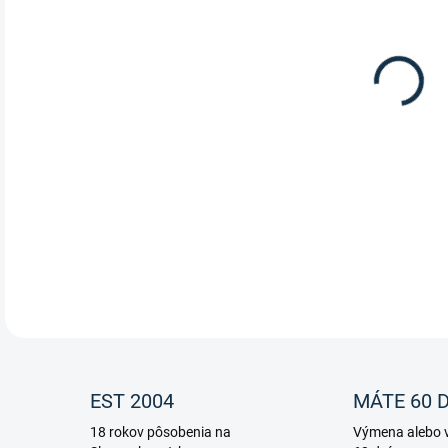
12.
Biot
vita
scho
nerv
podp
DETA
EST 2004
MÁTE 60 D
18 rokov pôsobenia na
Výmena alebo v