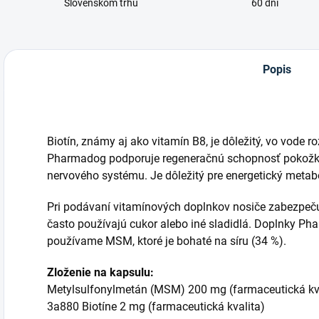
Slovenskom trhu
60 dní
Popis
Biotín, známy aj ako vitamín B8, je dôležitý, vo vode r
Pharmadog podporuje regeneračnú schopnosť pokožky
nervového systému. Je dôležitý pre energetický metab
Pri podávaní vitamínových doplnkov nosiče zabezpeču
často používajú cukor alebo iné sladidlá. Doplnky P
používame MSM, ktoré je bohaté na síru (34 %).
Zloženie na kapsulu:
Metylsulfonylmetán (MSM) 200 mg (farmaceutická kva
3a880 Biotíne 2 mg (farmaceutická kvalita)