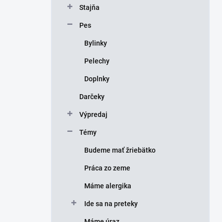
Stajňa
Pes
Bylinky
Pelechy
Doplnky
Darčeky
Výpredaj
Témy
Budeme mať žriebätko
Práca zo zeme
Máme alergika
Ide sa na preteky
Máme úraz