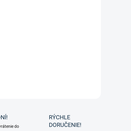
8.2026
−
+
Pridať do košíka
ín, známy aj ako vitamín B8, je dôležitý, vo vode rozpustný
mín B. Biotín pre psov Pharmadog podporuje regeneračnú
pnosť pokožky. Má pozitívny vplyv na fungovanie
ového systému. Je dôležitý pre energetický metabolizmus a
oruje ho.
ILNÉ INFORMÁCIE
OPÝTAŤ SA
NÍ!
RÝCHLE
DORUČENIE!
rátenie do