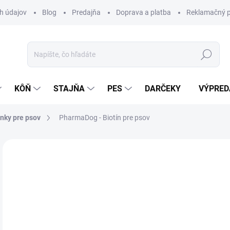
h údajov
Blog
Predajňa
Doprava a platba
Reklamačný p
Hľadať
KÔŇ
STAJŇA
PES
DARČEKY
VÝPRED
nky pre psov
PharmaDog - Biotín pre psov
Neohodnotené
Podrobnosti hodnotenia
ZNAČKA:
PH
18
Jedn
SK
cena
MÔŽ
DO: