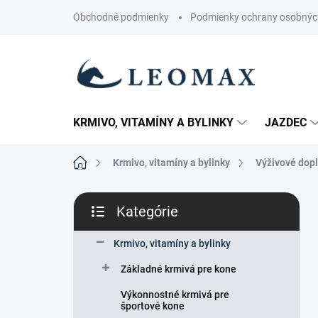
Prejsť
Obchodné podmienky
Podmienky ochrany osobnýc
na
obsah
KRMIVO, VITAMÍNY A BYLINKY
JAZDEC
Domov
Krmivo, vitamíny a bylinky
Výživové dopl
B
Kategórie
o
Preskočiť
č
kategórie
n
Krmivo, vitamíny a bylinky
ý
Základné krmivá pre kone
p
a
Výkonnostné krmivá pre
n
športové kone