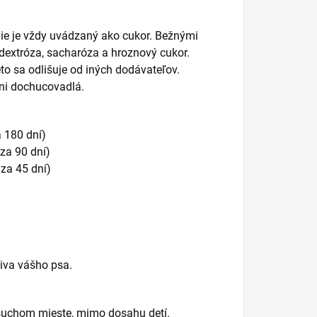
nie je vždy uvádzaný ako cukor. Bežnými
dextróza, sacharóza a hroznový cukor.
to sa odlišuje od iných dodávateľov.
ani dochucovadlá.
a 180 dní)
za 90 dní)
 za 45 dní)
iva vášho psa.
suchom mieste, mimo dosahu detí.