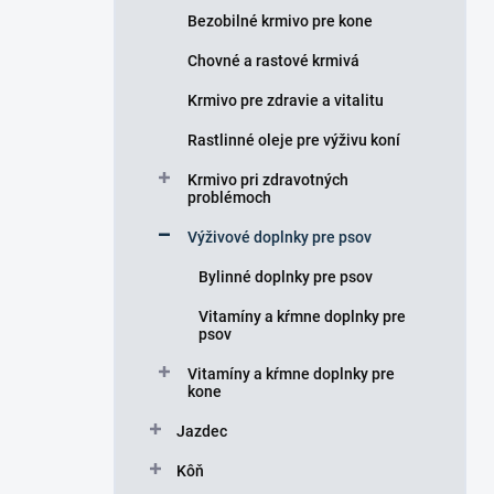
e
Bezobilné krmivo pre kone
l
Chovné a rastové krmivá
Krmivo pre zdravie a vitalitu
Rastlinné oleje pre výživu koní
Krmivo pri zdravotných
problémoch
Výživové doplnky pre psov
Bylinné doplnky pre psov
Vitamíny a kŕmne doplnky pre
psov
Vitamíny a kŕmne doplnky pre
kone
Jazdec
Kôň