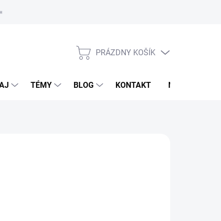
oriadok
PRÁZDNY KOŠÍK
NÁKUPNÝ
KOŠÍK
AJ
TÉMY
BLOG
KONTAKT
NOVINKY
ARMADOG
,95 €
otková
LADOM
(1 KS)
:
EME DORUČIŤ