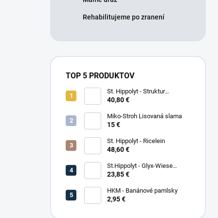
Rehabilitujeme po zranení
TOP 5 PRODUKTOV
St. Hippolyt - Struktur
Energetikum
40,80 €
Miko-Stroh Lisovaná slama
15 €
St. Hippolyt - Ricelein
48,60 €
St.Hippolyt - Glyx-Wiese
Seniorfaser
23,85 €
HKM - Banánové pamlsky
2,95 €