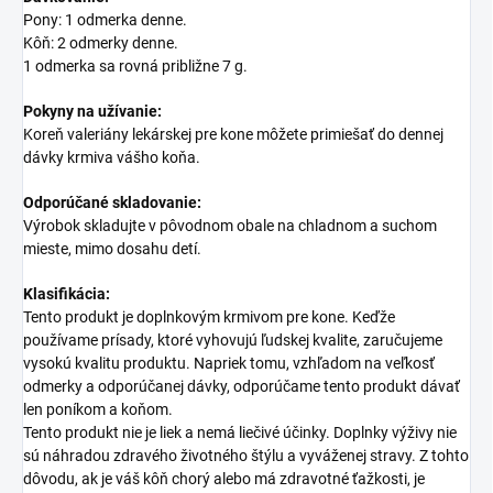
Pony: 1 odmerka denne.
Kôň: 2 odmerky denne.
1 odmerka sa rovná približne 7 g.
Pokyny na užívanie:
Koreň valeriány lekárskej pre kone môžete primiešať do dennej
dávky krmiva vášho koňa.
Odporúčané skladovanie:
Výrobok skladujte v pôvodnom obale na chladnom a suchom
mieste, mimo dosahu detí.
Klasifikácia:
Tento produkt je doplnkovým krmivom pre kone. Keďže
používame prísady, ktoré vyhovujú ľudskej kvalite, zaručujeme
vysokú kvalitu produktu. Napriek tomu, vzhľadom na veľkosť
odmerky a odporúčanej dávky, odporúčame tento produkt dávať
len poníkom a koňom.
Tento produkt nie je liek a nemá liečivé účinky. Doplnky výživy nie
sú náhradou zdravého životného štýlu a vyváženej stravy. Z tohto
dôvodu, ak je váš kôň chorý alebo má zdravotné ťažkosti, je