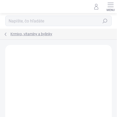
Prejsť
na
obsah
Hľadať
Krmivo, vitamíny a bylinky
Neohodnotené
Podrobnosti hodnotenia
ZNAČKA:
PHARMAHORSE