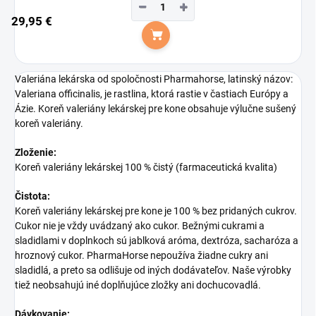
−
+
29,95 €
Do košíka
Valeriána lekárska od spoločnosti Pharmahorse, latinský názov:
Valeriana officinalis, je rastlina, ktorá rastie v častiach Európy a
Ázie. Koreň valeriány lekárskej pre kone obsahuje výlučne sušený
koreň valeriány.
Zloženie:
Koreň valeriány lekárskej 100 % čistý (farmaceutická kvalita)
Čistota:
Koreň valeriány lekárskej pre kone je 100 % bez pridaných cukrov.
Cukor nie je vždy uvádzaný ako cukor. Bežnými cukrami a
sladidlami v doplnkoch sú jablková aróma, dextróza, sacharóza a
hroznový cukor. PharmaHorse nepoužíva žiadne cukry ani
sladidlá, a preto sa odlišuje od iných dodávateľov. Naše výrobky
tiež neobsahujú iné doplňujúce zložky ani dochucovadlá.
Dávkovanie: