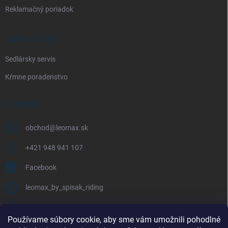
Reklamačný poriadok
NAŠE SLUŽBY
Sedlársky servis
Kŕmne poradenstvo
KONTAKT
obchod
@
leomax.sk
+421 948 941 107
Facebook
leomax_by_spisak_riding
+421 948 941 107
Používame súbory cookie, aby sme vám umožnili pohodlné