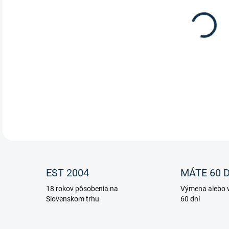
12.
Žihľ
Žihľ
DETA
EST 2004
MÁTE 60 D
18 rokov pôsobenia na
Výmena alebo v
Slovenskom trhu
60 dní