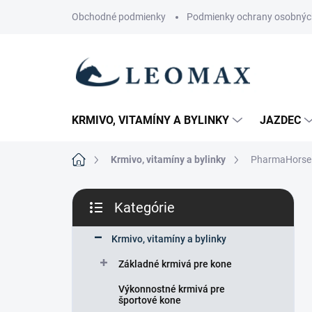
Prejsť
Obchodné podmienky
Podmienky ochrany osobnýc
na
obsah
KRMIVO, VITAMÍNY A BYLINKY
JAZDEC
Domov
Krmivo, vitamíny a bylinky
PharmaHorse -
B
Kategórie
o
Preskočiť
č
kategórie
n
Krmivo, vitamíny a bylinky
ý
Základné krmivá pre kone
p
a
Výkonnostné krmivá pre
n
športové kone