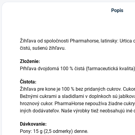
Popis
Žihľava od spoločnosti Pharmahorse, latinsky: Urtica 
čistú, sušenú žihľavu.
Zloženie:
Pŕhľava dvojdomá 100 % čistá (farmaceutická kvalita
Čistota:
Žihľava pre kone je 100 % bez pridaných cukrov. Cukor
Bežnými cukrami a sladidlami v doplnkoch sú jablkov
hroznový cukor. PharmaHorse nepoužíva žiadne cukry an
iných dodávateľov. Naše výrobky tiež neobsahujú iné 
Dávkovanie:
Pony: 15 g (2,5 odmerky) denne.