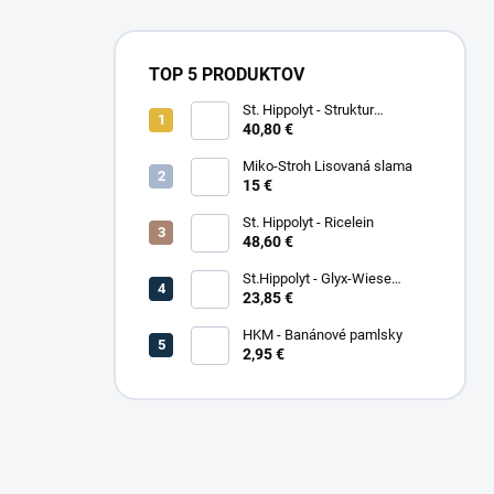
TOP 5 PRODUKTOV
St. Hippolyt - Struktur
Energetikum
40,80 €
Miko-Stroh Lisovaná slama
15 €
St. Hippolyt - Ricelein
48,60 €
St.Hippolyt - Glyx-Wiese
Seniorfaser
23,85 €
HKM - Banánové pamlsky
2,95 €