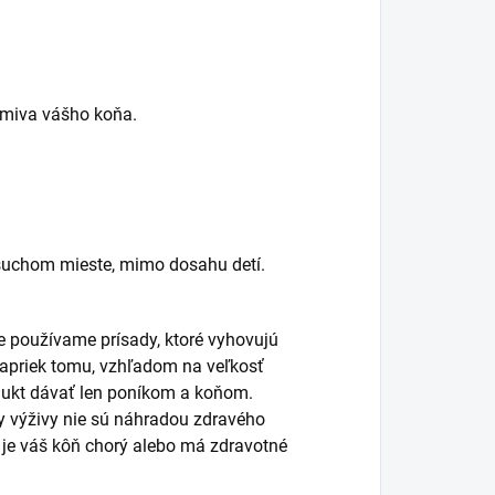
rmiva vášho koňa.
suchom mieste, mimo dosahu detí.
 používame prísady, ktoré vyhovujú
 Napriek tomu, vzhľadom na veľkosť
ukt dávať len poníkom a koňom.
ky výživy nie sú náhradou zdravého
k je váš kôň chorý alebo má zdravotné