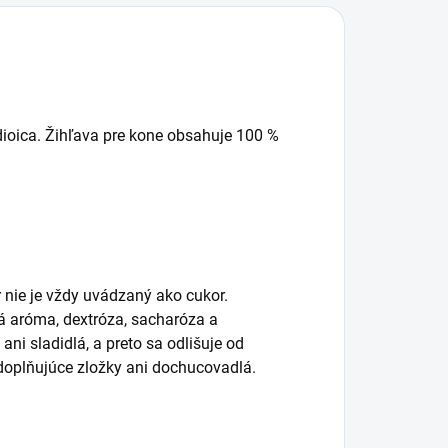
dioica. Žihľava pre kone obsahuje 100 %
)
 nie je vždy uvádzaný ako cukor.
á aróma, dextróza, sacharóza a
i sladidlá, a preto sa odlišuje od
doplňujúce zložky ani dochucovadlá.