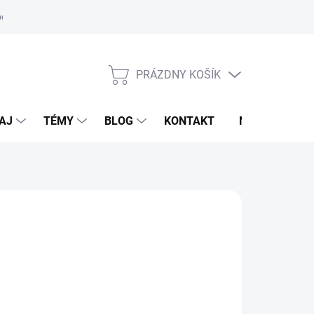
oriadok
PRÁZDNY KOŠÍK
NÁKUPNÝ
KOŠÍK
AJ
TÉMY
BLOG
KONTAKT
NOVINKY
ARMAHORSE
,95 €
otková
LADOM
(1 KS)
:
EME DORUČIŤ