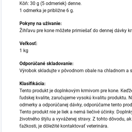
Kôň: 30 g (5 odmeriek) denne.
1 odmerka je približne 6 g.
Pokyny na užívanie:
Žihľavu pre kone môžete primiešať do dennej dávky k
Veľkosť:
1 kg
Odporúčané skladovanie:
Výrobok skladujte v pôvodnom obale na chladnom a 
Klasifikácia:
Tento produkt je doplnkovým krmivom pre kone. Keďže
ľudskej kvalite, zaručujeme vysokú kvalitu produktu.
odmerky a odporúčanej dávky, odporúčame tento prod
Tento produkt nie je liek a nemá liečivé účinky. Dopln
životného štýlu a vyváženej stravy. Z tohto dôvodu, a
ťažkosti, je dôležité kontaktovať veterinára.