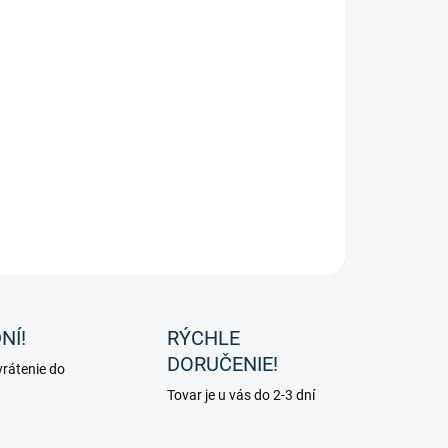
8.2026
−
+
Pridať do košíka
ava od spoločnosti Pharmahorse, latinsky: Urtica dioica.
ava pre kone obsahuje 100 % čistú, sušenú žihľavu.
ILNÉ INFORMÁCIE
OPÝTAŤ SA
NÍ!
RÝCHLE
DORUČENIE!
rátenie do
Tovar je u vás do 2-3 dní