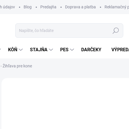
h údajov
Blog
Predajňa
Doprava a platba
Reklamačný p
Hľadať
KÔŇ
STAJŇA
PES
DARČEKY
VÝPRED
 Žihľava pre kone
Neohodnotené
Podrobnosti hodnotenia
ZNAČKA:
PH
26
Jedn
SK
cena
MÔŽ
DO: