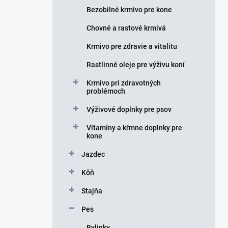
e
Bezobilné krmivo pre kone
l
Chovné a rastové krmivá
Krmivo pre zdravie a vitalitu
Rastlinné oleje pre výživu koní
Krmivo pri zdravotných
problémoch
Výživové doplnky pre psov
Vitamíny a kŕmne doplnky pre
kone
Jazdec
Kôň
Stajňa
Pes
Bylinky