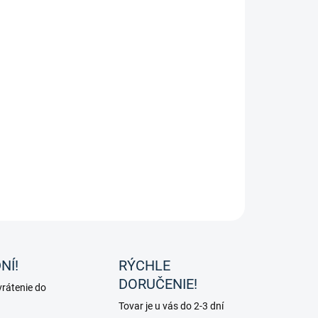
ožka pred dvere
ILNÉ INFORMÁCIE
OPÝTAŤ SA
NÍ!
RÝCHLE
DORUČENIE!
rátenie do
Tovar je u vás do 2-3 dní