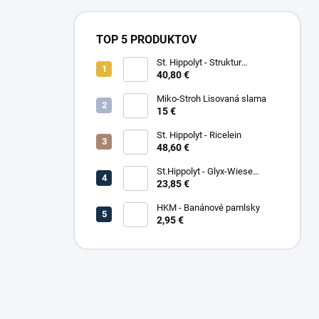
TOP 5 PRODUKTOV
St. Hippolyt - Struktur
Energetikum
40,80 €
Miko-Stroh Lisovaná slama
15 €
St. Hippolyt - Ricelein
48,60 €
St.Hippolyt - Glyx-Wiese
Seniorfaser
23,85 €
HKM - Banánové pamlsky
2,95 €