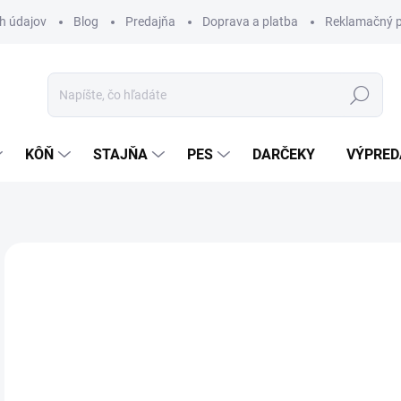
h údajov
Blog
Predajňa
Doprava a platba
Reklamačný p
Hľadať
KÔŇ
STAJŇA
PES
DARČEKY
VÝPRED
Neohodnotené
Podrobnosti hodnotenia
ZNAČKA:
WA
17
Jedn
Z
cena