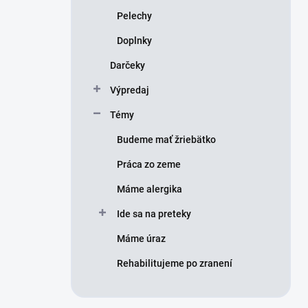
Pelechy
Doplnky
Darčeky
Výpredaj
Témy
Budeme mať žriebätko
Práca zo zeme
Máme alergika
Ide sa na preteky
Máme úraz
Rehabilitujeme po zranení