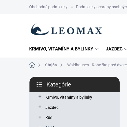
Prejsť
Obchodné podmienky
Podmienky ochrany osobnýc
na
obsah
KRMIVO, VITAMÍNY A BYLINKY
JAZDEC
Domov
Stajňa
Waldhausen - Rohožka pred dvere
B
Kategórie
o
Preskočiť
č
kategórie
n
Krmivo, vitamíny a bylinky
ý
Jazdec
p
a
Kôň
n