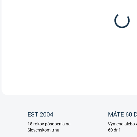
Roh
DETA
EST 2004
MÁTE 60 D
18 rokov pôsobenia na
Výmena alebo v
Slovenskom trhu
60 dní