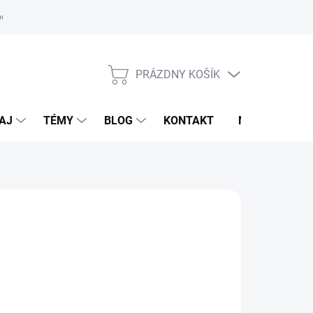
oriadok
PRÁZDNY KOŠÍK
NÁKUPNÝ
KOŠÍK
AJ
TÉMY
BLOG
KONTAKT
NOVINKY
LDHAUSEN
,95 €
otková
voľte variant
: