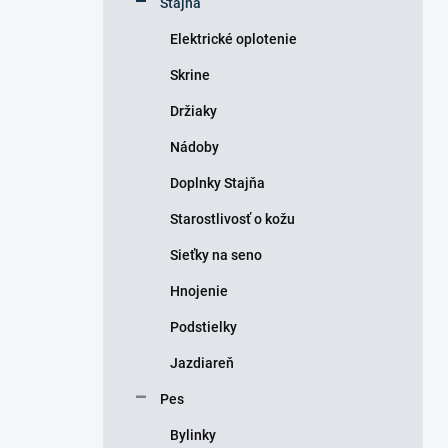
Stajňa
e
l
Elektrické oplotenie
Skrine
Držiaky
Nádoby
Doplnky Stajňa
Starostlivosť o kožu
Sieťky na seno
Hnojenie
Podstielky
Jazdiareň
Pes
Bylinky