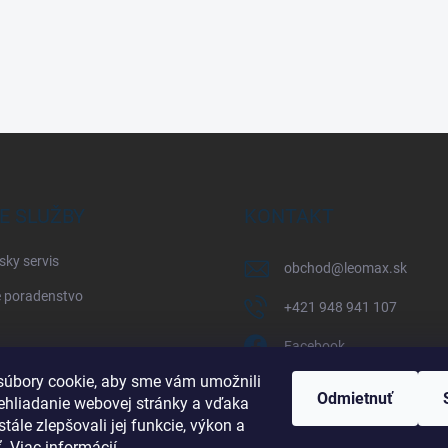
E SLUŽBY
KONTAKT
sky servis
obchod
@
leomax.sk
 poradenstvo
+421 948 941 107
Facebook
úbory cookie, aby sme vám umožnili
leomax_by_spisak_riding
Odmietnuť
ehliadanie webovej stránky a vďaka
tále zlepšovali jej funkcie, výkon a
+421 948 941 107
ť.
Viac informácií