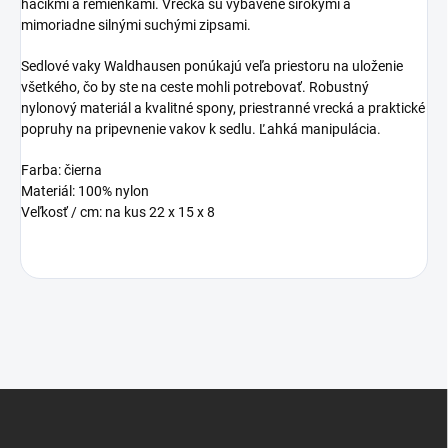
háčikmi a remienkami. Vrecká sú vybavené širokými a
mimoriadne silnými suchými zipsami.
Sedlové vaky Waldhausen ponúkajú veľa priestoru na uloženie
všetkého, čo by ste na ceste mohli potrebovať. Robustný
nylonový materiál a kvalitné spony, priestranné vrecká a praktické
popruhy na pripevnenie vakov k sedlu. Ľahká manipulácia.
Farba: čierna
Materiál: 100% nylon
Veľkosť / cm: na kus 22 x 15 x 8
Z
á
p