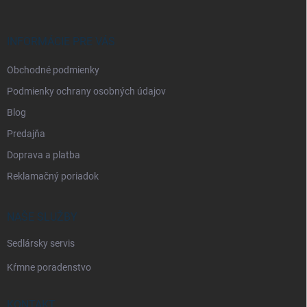
ä
t
i
INFORMÁCIE PRE VÁS
e
Obchodné podmienky
Podmienky ochrany osobných údajov
Blog
Predajňa
Doprava a platba
Reklamačný poriadok
NAŠE SLUŽBY
Sedlársky servis
Kŕmne poradenstvo
KONTAKT