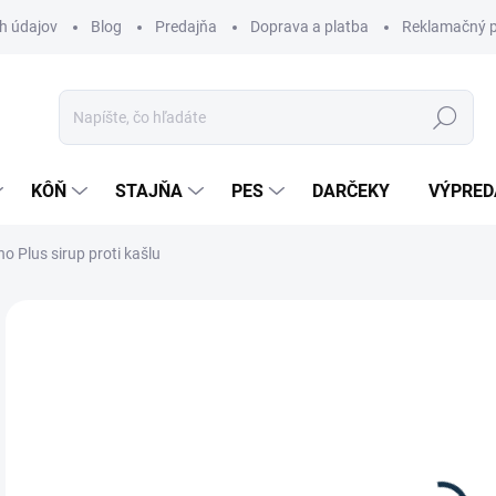
h údajov
Blog
Predajňa
Doprava a platba
Reklamačný p
Hľadať
KÔŇ
STAJŇA
PES
DARČEKY
VÝPRED
ho Plus sirup proti kašlu
Neohodnotené
Podrobnosti hodnotenia
ZNAČKA:
STI
27
Jedn
DOS
cena