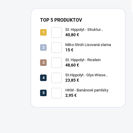
TOP 5 PRODUKTOV
St. Hippolyt - Struktur
Energetikum
40,80 €
Miko-Stroh Lisovaná slama
15 €
St. Hippolyt - Ricelein
48,60 €
St.Hippolyt - Glyx-Wiese
Seniorfaser
23,85 €
HKM - Banánové pamlsky
2,95 €