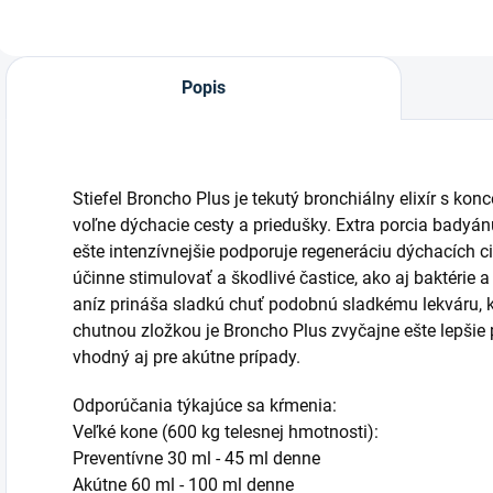
Popis
Stiefel Broncho Plus je tekutý bronchiálny elixír s ko
voľne dýchacie cesty a priedušky. Extra porcia badyá
ešte intenzívnejšie podporuje regeneráciu dýchacích ci
účinne stimulovať a škodlivé častice, ako aj baktérie 
aníz prináša sladkú chuť podobnú sladkému lekváru, 
chutnou zložkou je Broncho Plus zvyčajne ešte lepšie p
vhodný aj pre akútne prípady.
Odporúčania týkajúce sa kŕmenia:
Veľké kone (600 kg telesnej hmotnosti):
Preventívne 30 ml - 45 ml denne
Akútne 60 ml - 100 ml denne