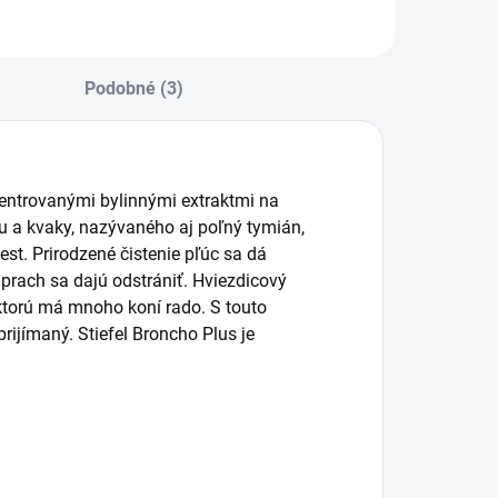
Podobné (3)
ncentrovanými bylinnými extraktmi na
nu a kvaky, nazývaného aj poľný tymián,
est. Prirodzené čistenie pľúc sa dá
a prach sa dajú odstrániť. Hviezdicový
ktorú má mnoho koní rado. S touto
rijímaný. Stiefel Broncho Plus je