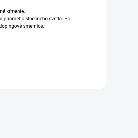
čné kŕmenie.
 priameho slnečného svetla. Po
tidopingové smernice.