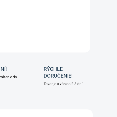
−
+
Pridať do košíka
fel Broncho Plus proti kašľu
ILNÉ INFORMÁCIE
OPÝTAŤ SA
NÍ!
RÝCHLE
DORUČENIE!
rátenie do
Tovar je u vás do 2-3 dní