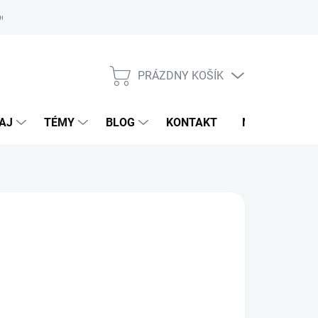
oriadok
PRÁZDNY KOŠÍK
NÁKUPNÝ
KOŠÍK
AJ
TÉMY
BLOG
KONTAKT
NOVINKY
EFEL
,50 €
otková
TUPNÉ DO 7-10 DNÍ
: