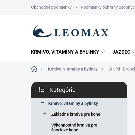
Prejsť
Obchodné podmienky
Podmienky ochrany osobnýc
na
obsah
KRMIVO, VITAMÍNY A BYLINKY
JAZDEC
Domov
Krmivo, vitamíny a bylinky
Stiefel - Bronc
B
Kategórie
o
Preskočiť
č
kategórie
n
Krmivo, vitamíny a bylinky
ý
Základné krmivá pre kone
p
a
Výkonnostné krmivá pre
n
športové kone