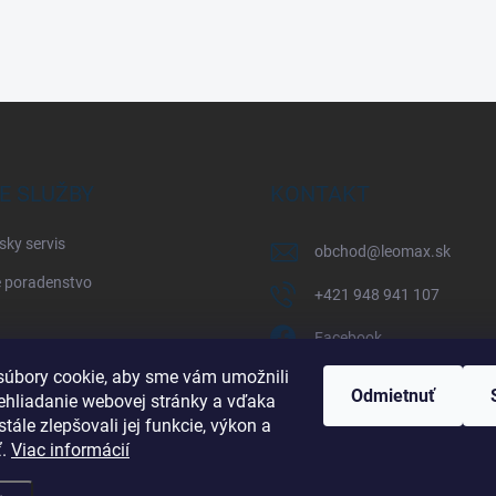
E SLUŽBY
KONTAKT
sky servis
obchod
@
leomax.sk
 poradenstvo
+421 948 941 107
Facebook
úbory cookie, aby sme vám umožnili
leomax_by_spisak_riding
Odmietnuť
ehliadanie webovej stránky a vďaka
tále zlepšovali jej funkcie, výkon a
+421 948 941 107
ť.
Viac informácií