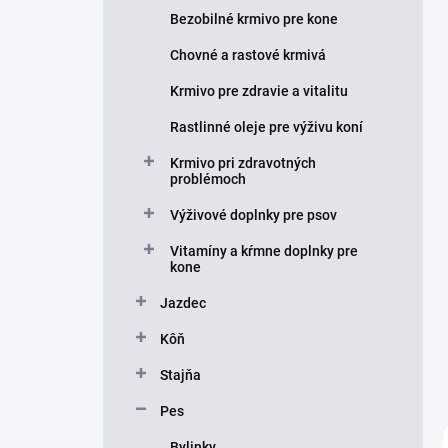
e
Bezobilné krmivo pre kone
l
Chovné a rastové krmivá
Krmivo pre zdravie a vitalitu
Rastlinné oleje pre výživu koní
Krmivo pri zdravotných
problémoch
Výživové doplnky pre psov
Vitamíny a kŕmne doplnky pre
kone
Jazdec
Kôň
Stajňa
Pes
Bylinky