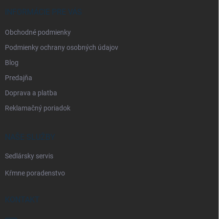
t
i
INFORMÁCIE PRE VÁS
e
Obchodné podmienky
Podmienky ochrany osobných údajov
Blog
Predajňa
Doprava a platba
Reklamačný poriadok
NAŠE SLUŽBY
Sedlársky servis
Kŕmne poradenstvo
KONTAKT