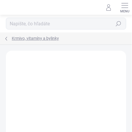
Prejsť
na
obsah
Hľadať
Krmivo, vitamíny a bylinky
Neohodnotené
Podrobnosti hodnotenia
ZNAČKA:
STIEFEL