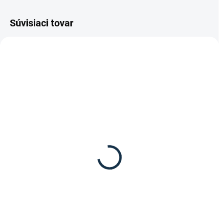
Súvisiaci tovar
DOSTUPNÉ DO 7-10 DNÍ
NIE JE SKLADOM / NA OBJEDNÁVKU
Stiefel - Cukríky pre
Stiefel - Liz Kräuterlix -
koňa Kräuterlix -
bylinkový
bylinkové
16,80 €
10,70 €
Do košíka
Do košíka
Bylinkový liz Kräuterlix s cennými
bylinkami na dýchacie cesty od
Cukríky pre koňa Stiefel Kräuterlix