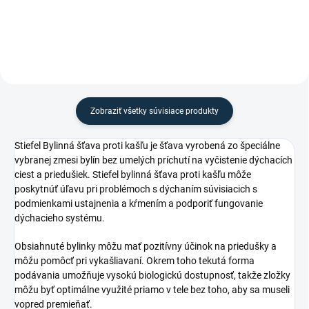
značky Stiefel.
od značky Stiefel.
Zobraziť všetky súvisiace produkty
Stiefel Bylinná šťava proti kašľu je šťava vyrobená zo špeciálne
vybranej zmesi bylín bez umelých príchutí na vyčistenie dýchacích
ciest a priedušiek. Stiefel bylinná šťava proti kašľu môže
poskytnúť úľavu pri problémoch s dýchaním súvisiacich s
podmienkami ustajnenia a kŕmením a podporiť fungovanie
dýchacieho systému.
Obsiahnuté bylinky môžu mať pozitívny účinok na priedušky a
môžu pomôcť pri vykašliavaní. Okrem toho tekutá forma
podávania umožňuje vysokú biologickú dostupnosť, takže zložky
môžu byť optimálne využité priamo v tele bez toho, aby sa museli
vopred premieňať.