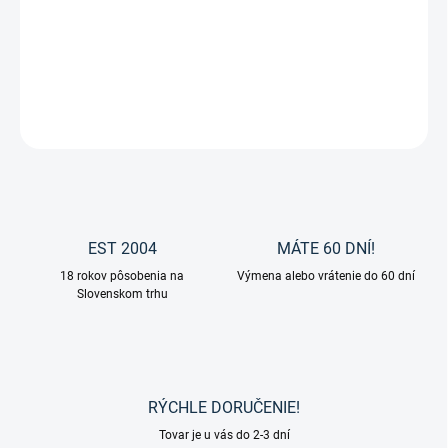
Stiefel - Bylinkovy sirup proti kašlu "Hustenkräutersaft"
DETAILNÉ INFORMÁCIE
OPÝTAŤ SA
EST 2004
MÁTE 60 DNÍ!
18 rokov pôsobenia na
Výmena alebo vrátenie do 60 dní
Slovenskom trhu
RÝCHLE DORUČENIE!
Tovar je u vás do 2-3 dní