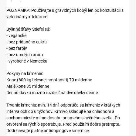
POZNÁMKA: Používajte u gravidných kobýl len po konzultácii s
veterinárnym lekárom.
Bylinné šťavy Stiefel sú:
- vegánské
- bez pridaného cukru
- bez farbív
- bez umelých aróm
- vyrobené v Nemecku
Pokyny na kŕmenie:
Kone (600 kg telesnej hmotnosti) 70 ml denne
Malé kone 35 ml denne
Dennú dávku možno rozdeliť na dve dávky denne.
Trvanie kŕmenia: min. 14 dní, odporúča sa kŕmenie v krátkych
intervaloch do 6 týždňov. Krmivo skladujte na chladnom a
suchom mieste mimo dosahu priameho slnečného svetla. Po
otvorení sa rýchlo spotrebuje. Pred použitím dobre pretrepte.
Dodržiavajte platné antidopingové smernice.