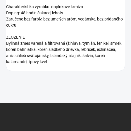
Charakteristika výrobku: doplnkové krmivo
Doping: 48 hodín čakacej lehoty
Zaručene bez farbív, bez umelých aróm, vegánske, bez pridaného
cukru
ZLOŽENIE
Bylinná zmes varená a filtrovaná (žihľava, tymián, fenikel, smrek,
koreň bahniatka, koreň sladkého drievka, rebríček, echinacea,
aníz, chlieb svätojánsky, Islandský lišajník, šalvia, koreň
kalamandri, lipový kvet
Z
á
p
ä