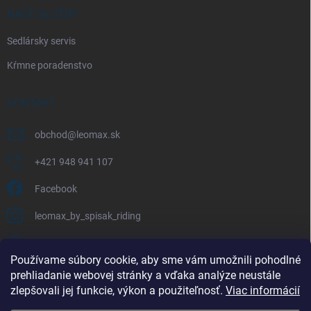
NAŠE SLUŽBY
Sedlársky servis
Kŕmne poradenstvo
KONTAKT
obchod
@
leomax.sk
+421 948 941 107
Facebook
leomax_by_spisak_riding
+421 948 941 107
Používame súbory cookie, aby sme vám umožnili pohodlné
prehliadanie webovej stránky a vďaka analýze neustále
FACEBOOK
zlepšovali jej funkcie, výkon a použiteľnosť.
Viac informácií