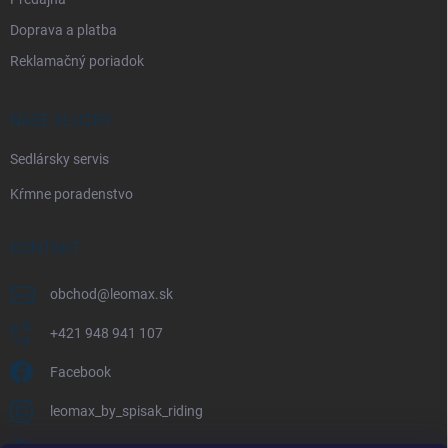
Doprava a platba
Reklamačný poriadok
NAŠE SLUŽBY
Sedlársky servis
Kŕmne poradenstvo
KONTAKT
obchod
@
leomax.sk
+421 948 941 107
Facebook
leomax_by_spisak_riding