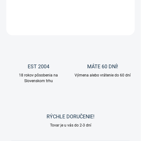
Testovacie kliešte
DETAILNÉ INFORMÁCIE
OPÝTAŤ SA
EST 2004
MÁTE 60 DNÍ!
18 rokov pôsobenia na
Výmena alebo vrátenie do 60 dní
Slovenskom trhu
RÝCHLE DORUČENIE!
Tovar je u vás do 2-3 dní